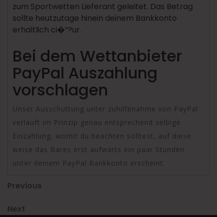
zum Sportwetten Lieferant geleitet. Das Betrag
sollte heutzutage hinein deinem Bankkonto
erhaltlich ci�”?ur.
Bei dem Wettanbieter
PayPal Auszahlung
vorschlagen
Unser Ausschuttung unter zuhilfenahme von PayPal
verlauft im Prinzip genau entsprechend selbige
Einzahlung, womit du beachten solltest, auf diese
weise das Bares erst aufwarts ein paar Stunden
unter deinem PayPal Bankkonto erscheint.
Post
Previous
Previous
Post
navigation
Next
Next