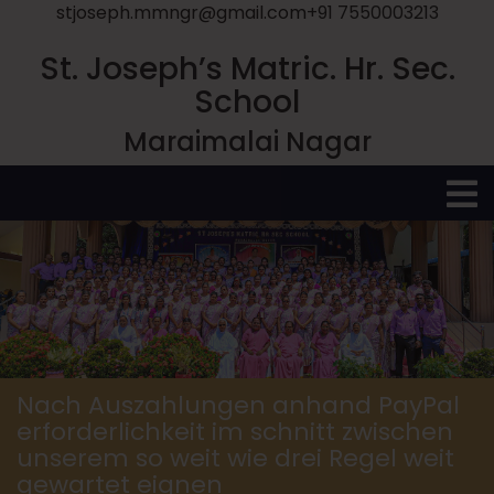
stjoseph.mmngr@gmail.com
+91 7550003213
St. Joseph’s Matric. Hr. Sec.
School
Maraimalai Nagar
O
M
Nach Auszahlungen anhand PayPal
erforderlichkeit im schnitt zwischen
unserem so weit wie drei Regel weit
gewartet eignen