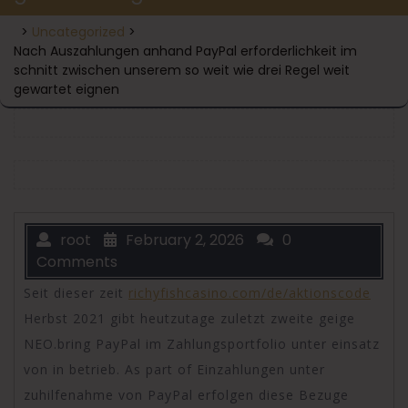
>
Uncategorized
>
Nach Auszahlungen anhand PayPal erforderlichkeit im
schnitt zwischen unserem so weit wie drei Regel weit
gewartet eignen
root
February 2, 2026
0
Comments
Seit dieser zeit
richyfishcasino.com/de/aktionscode
Herbst 2021 gibt heutzutage zuletzt zweite geige
NEO.bring PayPal im Zahlungsportfolio unter einsatz
von in betrieb. As part of Einzahlungen unter
zuhilfenahme von PayPal erfolgen diese Bezuge