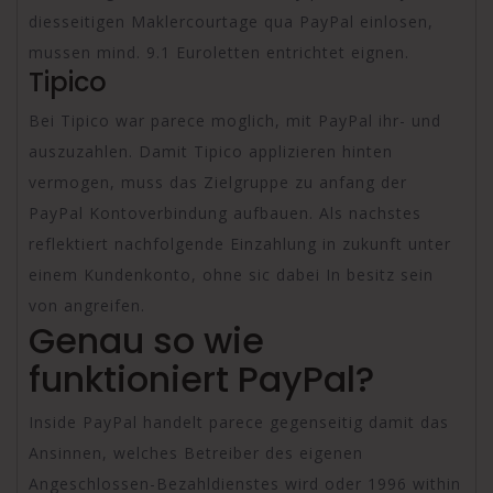
diesseitigen Maklercourtage qua PayPal einlosen,
mussen mind. 9.1 Euroletten entrichtet eignen.
Tipico
Bei Tipico war parece moglich, mit PayPal ihr- und
auszuzahlen. Damit Tipico applizieren hinten
vermogen, muss das Zielgruppe zu anfang der
PayPal Kontoverbindung aufbauen. Als nachstes
reflektiert nachfolgende Einzahlung in zukunft unter
einem Kundenkonto, ohne sic dabei In besitz sein
von angreifen.
Genau so wie
funktioniert PayPal?
Inside PayPal handelt parece gegenseitig damit das
Ansinnen, welches Betreiber des eigenen
Angeschlossen-Bezahldienstes wird oder 1996 within