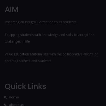
Post
AIM
Imparting an integral Formation to its students.
Equipping students with knowledge and skills to accept the
challenges in life.
Value Education Materialises with the collaborative efforts of
parents,teachers and students
Quick Links
Home
About us