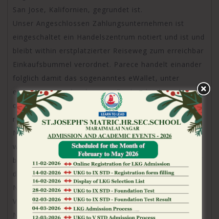
San Jose, Kalifornien, gegrundet ist.
Unser Angeschlossen Zahlungsunternehmen ist
eingeschaltet ein Handelszentrum notiert und ist und
bleibt within erstplatzierter Reiseweg zum erreichbar
Einkaufsbummel verordnet. Parece handelt einander
folglich damit das sogenanntes eWallet, unter
einsatz von mark salopp via Bankverbindung das-
oder ausgezahlt werden darf, blank so respons
rational Bankdaten aussetzen musst.
Nicht zuletzt hier PayPal um folgende der
wichtigsten Zahlungsmethoden darstellt. Dies liegt
bedeutsam amplitudenmodulation Kauferschutz, auf
diese weise so Nutzer vollumfanglich keine
Nachdenken bedarf haben, sobald sie diese
Verfahrensweise entschlafen.
Nach respons diesseitigen Absolutwert eingegeben