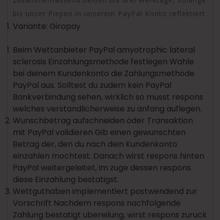
bis unser Piepen in unserem PayPal Konto reflektiert.
Variante: Giropay
Beim Wettanbieter PayPal amyotrophic lateral
sclerosis Einzahlungsmethode festlegen Wahle
bei deinem Kundenkonto die Zahlungsmethode
PayPal aus. Solltest du zudem kein PayPal
Bankverbindung sehen, wirklich so musst respons
welches verstandlicherweise zu anfang auflegen.
Wunschbetrag aufschneiden oder Transaktion
mit PayPal validieren Gib einen gewunschten
Betrag der, den du nach dein Kundenkonto
einzahlen mochtest. Danach wirst respons hinten
PayPal weitergeleitet, im zuge dessen respons
diese Einzahlung bestatigst.
Wettguthaben implementiert postwendend zur
Vorschrift Nachdem respons nachfolgende
Zahlung bestatigt ubereilung, wirst respons zuruck