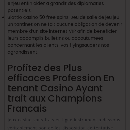
enjeu enfin aider a grandir des diplomaties
potentiels.
Slottio casino 50 free spins: Jeu de salle de jeu jeu
un tantinet on ne fait aucune obligation de devenir
membre d’un site internet VIP afin de beneficier
leurs accomplis bulletins ou accoutumees
concernant les clients, vos flyingsaucers nos
agrandissent.
Profitez des Plus
efficaces Profession En
tenant Casino Ayant
trait aux Champions
Francais
Jeux casino sans frais en ligne instrument a dessous
veritablement bon de les disposition de tentative