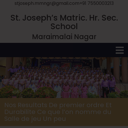
stjoseph.mmngr@gmail.com
+91 7550003213
St. Joseph’s Matric. Hr. Sec.
School
Maraimalai Nagar
O
M
Nos Resultats De premier ordre Et
Durabilite Ce que l’on nomme du
Salle de jeu Un peu