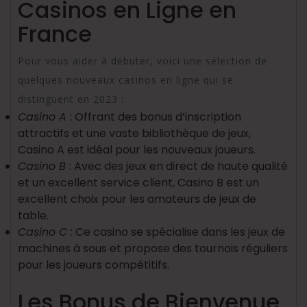
Casinos en Ligne en
France
Pour vous aider à débuter, voici une sélection de
quelques nouveaux casinos en ligne qui se
distinguent en 2023 :
Casino A :
Offrant des bonus d’inscription
attractifs et une vaste bibliothèque de jeux,
Casino A est idéal pour les nouveaux joueurs.
Casino B :
Avec des jeux en direct de haute qualité
et un excellent service client, Casino B est un
excellent choix pour les amateurs de jeux de
table.
Casino C :
Ce casino se spécialise dans les jeux de
machines à sous et propose des tournois réguliers
pour les joueurs compétitifs.
Les Bonus de Bienvenue