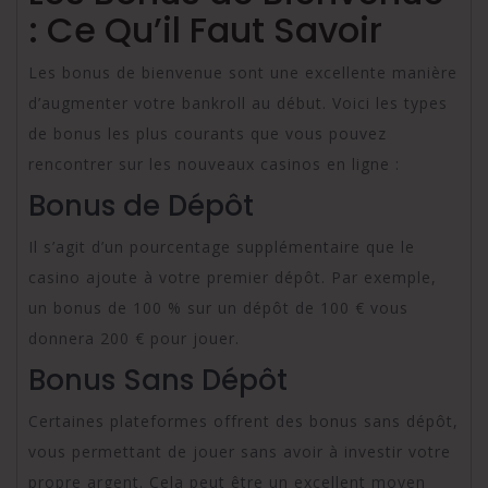
: Ce Qu’il Faut Savoir
Les bonus de bienvenue sont une excellente manière
d’augmenter votre bankroll au début. Voici les types
de bonus les plus courants que vous pouvez
rencontrer sur les nouveaux casinos en ligne :
Bonus de Dépôt
Il s’agit d’un pourcentage supplémentaire que le
casino ajoute à votre premier dépôt. Par exemple,
un bonus de 100 % sur un dépôt de 100 € vous
donnera 200 € pour jouer.
Bonus Sans Dépôt
Certaines plateformes offrent des bonus sans dépôt,
vous permettant de jouer sans avoir à investir votre
propre argent. Cela peut être un excellent moyen