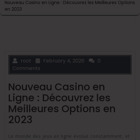
Nouveau Casino en Ligne : Découvrez les Meilleures Options
en 2023
root
February 4, 2026
0
Comments
Nouveau Casino en
Ligne : Découvrez les
Meilleures Options en
2023
Le monde des jeux en ligne évolue constamment, et