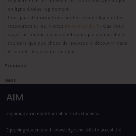
régulièrement les nouveautés, car le paysage du jeu
en ligne évolue rapidement.
Pour plus d’informations sur les jeux en ligne et les
ressources utiles, visitez
ireps-picardie.fr
. Que vous
soyez un joueur occasionnel ou un passionné, il y a
toujours quelque chose de nouveau à découvrir dans
le monde des casinos en ligne.
Post
Previous
Previous
Post
navigation
Next
Next
Post
AIM
Imparting an integral Formation to its students.
Equipping students with knowledge and skills to accept the