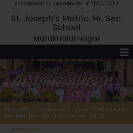
stjoseph.mmngr@gmail.com
+91 7550003213
St. Joseph’s Matric. Hr. Sec.
School
Maraimalai Nagar
O
M
Nouveau Casino en Ligne : Découvrez
les Meilleures Options en 2023
>
Uncategorized
>