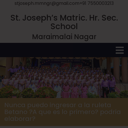
stjoseph.mmngr@gmail.com
+91 7550003213
St. Joseph’s Matric. Hr. Sec.
School
Maraimalai Nagar
O
M
Nunca puedo ingresar a la ruleta
Betano ?A que es lo primero? podria
elaborar?