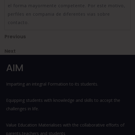
el forma mayormente competente. Por este motivo,
perfiles en compania de diferentes vias sobre
contacto.
Post
Previous
Previous
Post
navigation
Next
Next
Post
AIM
Imparting an integral Formation to its students.
Equipping students with knowledge and skills to accept the
challenges in life.
Value Education Materialises with the collaborative efforts of
parents,teachers and students