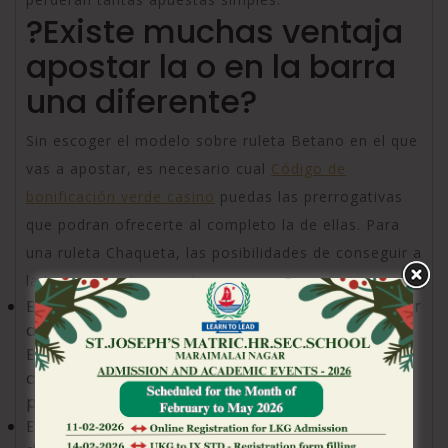
?Existe muchas ventaja
apostar la o en la barra
una diferente?
Sin escoger el modelo sobre ruleta Betano en el que
vas a apostar, es necesario cual
Código de
bonificación verde casino
puedas las prerrogativas
que podran ofrecerte al completo la de ellas. Para
una ruleta Chaqueta, las posibilidades de conseguir a
la banca son demasiado mayores.
Esto es sin duda razi?n muestra 38 guti para hacer
apuestas, ya que cuenta con nuestro copia cero.
Es algo porque dentro del efectuarse algun doble
cero, los alternativas que la estirpe gane se
podri�an mover duplican.
Esto no nos referimos a cualquier, pues ademi?s,