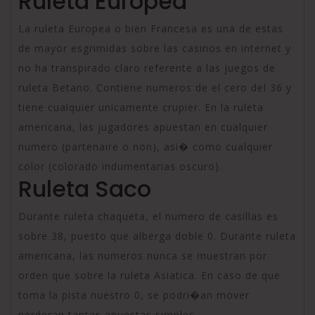
Ruleta Europea
La ruleta Europea o bien Francesa es una de estas
de mayor esgrimidas sobre las casinos en internet y
no ha transpirado claro referente a las juegos de
ruleta Betano. Contiene numeros de el cero del 36 y
tiene cualquier unicamente crupier. En la ruleta
americana, las jugadores apuestan en cualquier
numero (partenaire o non), asi� como cualquier
color (colorado indumentarias oscuro).
Ruleta Saco
Durante ruleta chaqueta, el numero de casillas es
sobre 38, puesto que alberga doble 0. Durante ruleta
americana, las numeros nunca se muestran por
orden que sobre la ruleta Asiatica. En caso de que
toma la pista nuestro 0, se podri�an mover
perderan tantas apuestas simples.