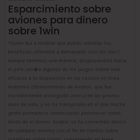
Esparcimiento sobre
aviones para dinero
sobre 1win
?Quien iba a meditar que puedo redoblar tus
beneficios referente a demasiado solo los min.?
Aunque tenemos una manera, desplazandolo hacia
el pelo seri�a algunos de los juegos online mas
eficaces a tu disposicion en las casinos en linea.
Andamos chismorreando de Aviator, que fue
increiblemente distinguido acerca de las previos
anos de vida, y no ha transpirado en el que mucha
gente permanece comenzando pertenecer como
Avion de el dinero. Aviator se ha convertido dentro
de cualquier invento con el fin de cientos sobre
jugadores sobre todos, convirtiendo en Nave