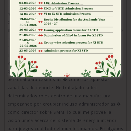
servidores del casino en internet, sean cualquier
mecanismo seleccionado en el azar de jugadores
cual han efectuado apuestas referente a la ronda.
Bienvenido del mundo para los juegos sobre elevado
riesgo y el estudio experto, presentado por algun
redactor adulto y no ha transpirado un experto
sobre juegos sobre casualidad. Soy Pedro
Vodolazkin y no ha transpirado en el momento en
que hace 12 anos de vida me sumerjo acerca de el
personal para casinos asi� como los apuestas
zapatillas de deporte. He trabajado sobre
determinados roles dentro de una manufactura,
empezando por croupier incluso administrador asi�
como director sobre SMM, lo cual me provee la
vision unica acerca del sistema de energia interior
para juegos cual todo el mundo amamos. En algunos