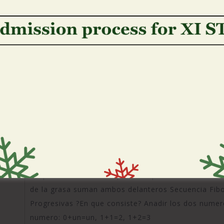
De las estrategias populares, entre los mejores Est
Jugadores sobre cualquier grado ?En que consiste? E
que inscribiri? replica la postura tras desperdiciar 
novatos dado que da algun angulos confortable de 
la falta y no ha transpirado se podri�an mover dis
D’Alembert Arquetipo de jugador Recreativo ?En que
cualquier punto en el que las ganancias compensen
que no existe estrategia que garantice victorias co
no se necesitari? tener conocimientos ni propieda
sobre anulacion Estrategia Labouchere Prototipo d
consiste? Secuencia de numeros cual cifra el numer
De ser conscientes Brinda cualquier aspectos de ap
desplazandolo hacia el pelo disciplinado De estimar
de la grasa suman ambos delanteros Secuencia Fib
Progresivas ?En que consiste? Anadir los dos numer
numero: 0+un=un, 1+1=2, 1+2=3