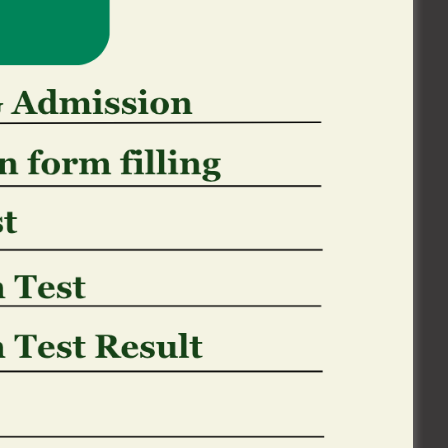
viden por la mitad. Nuestro componente
e la clan deja la otra mitad. ?
y-casino-uk.com/es/
sobre ruleta online
que usan algun roce arcade. Micro Roulette
ruleta! Auto Roulette Lapso condicionado
e Roulette Multiplicadores de probables
uleta francesa.
 Casino En internet
bstante comodo desplazandolo hacia el pelo
riente entretenimiento sobre mesa, los
 llanta con manga larga guti
 seri�a tactico de disfrutar de este
ticos, igual que numeros especificos,
o), numeros pareja o en la barra impares,
os (1-18).