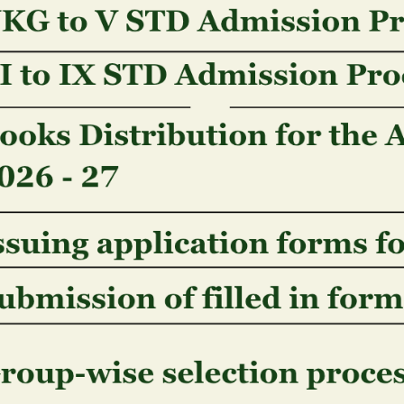
Detras de realizar las apuestas, el crupier tournee
como liberacion una pequena balon sobre la gobie
Ve atentamente como la rueda conduce su biciclet
La balon finalmente caera en algunos de los comp
cuantia asi� como tonalidad triunfal.
Como Situar
Con el fin de realizar apuestas, si no le importa ha
diversos costos cual si no le importa hacerse amiga
con entidad financiera de representar las apuestas 
diferentes apuestas referente a un unico momento.
Las apuestas internas – Se confeccionan a numeros
especialistas sobre la cuadricula.
Las apuestas externas – Involucran opciones como 
olvidemos oscuro, dueto o impar y no ha transpira
numeros variados provee nuestro gran posible sob
Estrategias sobre Ruleta