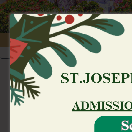
Opciones de Puesta de su Rul
>
Uncategorized
>
Opciones de Puesta de su 