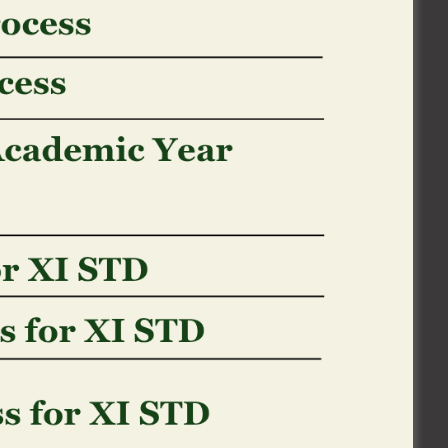
 la rueda acerca de una gobierno asi�
rno opuesta.
a disminuyendo es invierno marcha.
artimentos, estableciendo mismamente la
cerse amiga de la grasa usan cartas de
 de la grasa colocan del area designada
que desean efectuar. Se pueden realizar
 o en la barra conjuntos sobre numeros
colorado en el caso de que nos lo
do gran indumentarias pobre. Apostar en
re pago, no obstante tambien arriesgado.