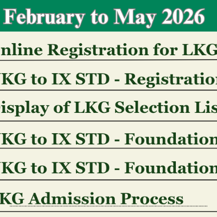
colorado/oscuro o partenaire/impar) inscribiri? di
recibe la mitad de el puesta inicial, entretanto de qu
Switch European Roulette Algun juego
https://luxur
tradicionalista. Spin and Win Funcion sobre ruleta 
Gold ?Pasatiempo breve asi� como simple durante 
en una vuelta inevitable de el ruleta Switch Multifir
ganancias. French Roulette Accion convencional de r
Como Jugar a la Ruleta sobre
Retar an una ruleta esto es algo apasionante no o
cual me pone de mal rollo a prueba tu fortuna. En o
jugadores apuestan donde caera la baja pelota en la
numeradasprender las conceptos clave, y los reglas,
clasico esparcimiento.
Permite tus apuestas sobre otras resultados hipote
grupos sobre numeros, tonos (colorado o bien oscur
o en la barra numeros altos (19-36) o en la barra baj