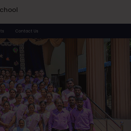
School
ts
Contact Us