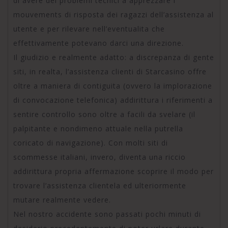
di avere dei problemi tecnici a apprezzare i
mouvements di risposta dei ragazzi dell’assistenza al
utente e per rilevare nell’eventualita che
effettivamente potevano darci una direzione.
Il giudizio e realmente adatto: a discrepanza di gente
siti, in realta, l’assistenza clienti di Starcasino offre
oltre a maniera di contiguita (ovvero la implorazione
di convocazione telefonica) addirittura i riferimenti a
sentire controllo sono oltre a facili da svelare (il
palpitante e nondimeno attuale nella putrella
coricato di navigazione). Con molti siti di
scommesse italiani, invero, diventa una riccio
addirittura propria affermazione scoprire il modo per
trovare l’assistenza clientela ed ulteriormente
mutare realmente vedere.
Nel nostro accidente sono passati pochi minuti di