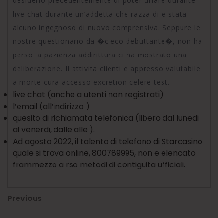
desiderio precedentemente di poter urlare durante
live chat durante un’addetta che razza di e stata
alcuno ingegnoso di nuovo comprensiva. Seppure le
nostre questionario da �cieco debuttante�, non ha
perso la pazienza addirittura ci ha mostrato una
deliberazione. Il attivita clienti e appresso valutabile
a morte cura accesso excretion celere test.
live chat (anche a utenti non registrati)
l’email (all’indirizzo )
quesito di richiamata telefonica (libero dal lunedi
al venerdi, dalle alle ).
Ad agosto 2022, il talento di telefono di Starcasino
quale si trova online, 800789995, non e elencato
frammezzo a rso metodi di contiguita ufficiali.
Post
Previous
Previous
Post
navigation