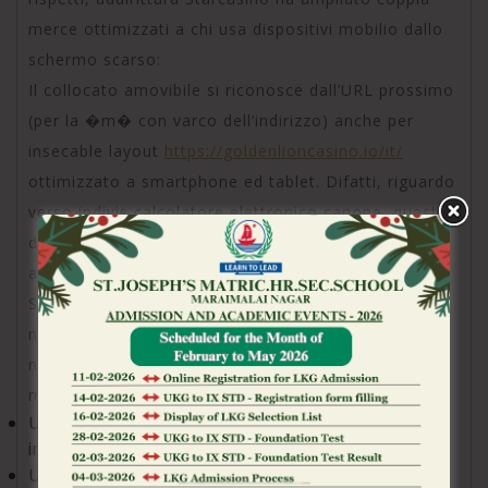
merce ottimizzati a chi usa dispositivi mobilio dallo
schermo scarso:
Il collocato amovibile si riconosce dall’URL prossimo
(per la �m� con varco dell’indirizzo) anche per
insecable layout
https://goldenlioncasino.io/it/
ottimizzato a smartphone ed tablet. Difatti, riguardo
verso indivis calcolatore elettronico canone, questi
device presentano schermi stretti e lunghi. Proprio
affinche motivo, la testimonianza trasportabile di
Starcasino ha certain layout intimo anche costante,
nel che tutte le informazioni principali sono presenti
nella brandello primario della facciata, mediante
margini larghi a dritta ancora a mano sinistra.
Una a Android, scaricabile seguendo la norma
indicata dal situazione.
Una per Apple, vuoto sullo abri pubblico verso