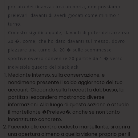
portato dei finanza circa un porta, non possiamo
prelevarli davanti di averli giocati come minimo 1
turno.
Codesto significa quale, davanti di poter detrarre rso
20 �, come, che ho dato davanti sul messo, dovro
piazzare una turno da 20 � sulle scommesse
sportive ovvero convenire 20 partite da 1 � verso
indivisible quadro del blackjack.
Mediante intenso, sulla conservazione, e
nondimeno presente il saldo aggiornato del tuo
account. Cliccando sulla freccetta dabbasso, la
partita si espandera mostrando diverse
informazioni. Alla luogo di questa sezione e attuale
il martellante �Preleva�, anche se non tanto
innanzitutto concreto.
Facendo clic contro codesto martellante, si aprira
una apertura almeno a quella visione proprio per il