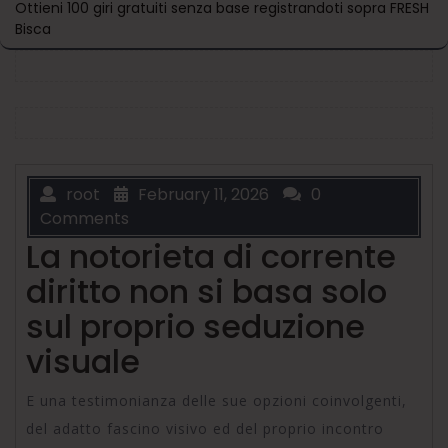
Ottieni 100 giri gratuiti senza base registrandoti sopra FRESH
Bisca
root
February 11, 2026
0
Comments
La notorieta di corrente
diritto non si basa solo
sul proprio seduzione
visuale
E una testimonianza delle sue opzioni coinvolgenti,
del adatto fascino visivo ed del proprio incontro