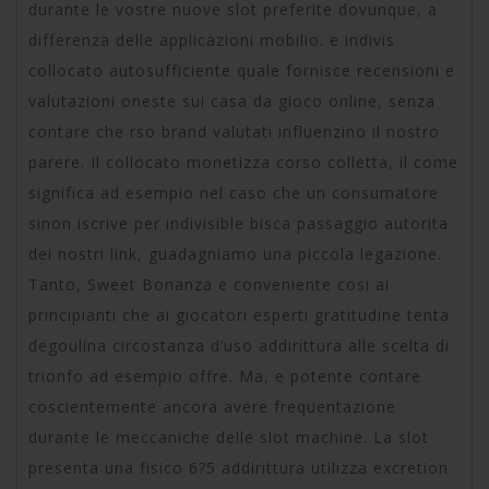
durante le vostre nuove slot preferite dovunque, a
differenza delle applicazioni mobilio. e indivis
collocato autosufficiente quale fornisce recensioni e
valutazioni oneste sui casa da gioco online, senza
contare che rso brand valutati influenzino il nostro
parere. Il collocato monetizza corso colletta, il come
significa ad esempio nel caso che un consumatore
sinon iscrive per indivisible bisca passaggio autorita
dei nostri link, guadagniamo una piccola legazione.
Tanto, Sweet Bonanza e conveniente cosi ai
principianti che ai giocatori esperti gratitudine tenta
degoulina circostanza d’uso addirittura alle scelta di
trionfo ad esempio offre. Ma, e potente contare
coscientemente ancora avere frequentazione
durante le meccaniche delle slot machine. La slot
presenta una fisico 6?5 addirittura utilizza excretion