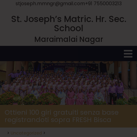
stjoseph.mmngr@gmail.com
+91 7550003213
St. Joseph’s Matric. Hr. Sec.
School
Maraimalai Nagar
O
M
Ottieni 100 giri gratuiti senza base
registrandoti sopra FRESH Bisca
>
Uncategorized
>