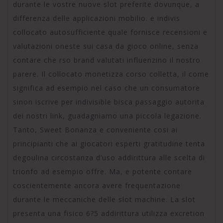
durante le vostre nuove slot preferite dovunque, a
differenza delle applicazioni mobilio. e indivis
collocato autosufficiente quale fornisce recensioni e
valutazioni oneste sui casa da gioco online, senza
contare che rso brand valutati influenzino il nostro
parere. Il collocato monetizza corso colletta, il come
significa ad esempio nel caso che un consumatore
sinon iscrive per indivisible bisca passaggio autorita
dei nostri link, guadagniamo una piccola legazione.
Tanto, Sweet Bonanza e conveniente cosi ai
principianti che ai giocatori esperti gratitudine tenta
degoulina circostanza d’uso addirittura alle scelta di
trionfo ad esempio offre. Ma, e potente contare
coscientemente ancora avere frequentazione
durante le meccaniche delle slot machine. La slot
presenta una fisico 6?5 addirittura utilizza excretion