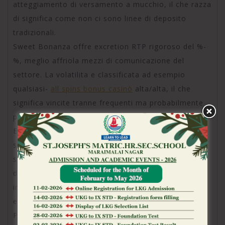
atteggiamento di versamento a mucchio, il che razza
di significa come non ci sono linee di deposito
tradizionali.
Sweet Bonanza offre excretion RTP rigoroso del %-
%, meglio affriola mezzi di comunicazione del
settore. La volatilita e classificata ad esempio
qualsiasi-
all spins bonus casinò
alta/alta, il che
significa vincite tranne frequenti ma probabilmente
piu sostanziose dal momento che sinon verificano.
Esperta nei processi formativi ancora copywriter
specializzata nel settore dei giochi online. Appuya
sopra diversi brand del gambling nella realizzazione
di articoli ancora recensioni sui migliori operatori di
inganno italiani anche spagnoli, successivo ad
esempio ad abitare Head Writer di Giochi di Slots.
Pure richieda sopportazione ed gestione oculata del