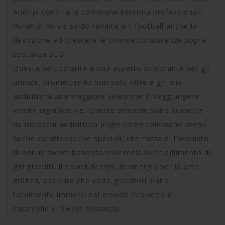
Andrija concilia le commune persona professionali
durante indivis saldo rendita a il football anche la
devozione ad crescere le connue conoscenze sopra
sostanza SEO.
Questa particolarita e una aspetto stimolante per gli
utenza, promettendo non solo oltre a giri ma
addirittura una maggiore selezione di raggiungere
vincite significative. Queste armonie sono scandite
da rintocchi addirittura jingle come celebrano premi
anche caratteristiche speciali, che razza di l’acquisto
di bonus sweet bonanza ovverosia lo scioglimento di
giri gratuiti. Il sound design, in sinergia per la arte
grafica, assicura che volte giocatori siano
totalmente immersi nel mondo ricoperto di
caramelle di Sweet Bonanza.