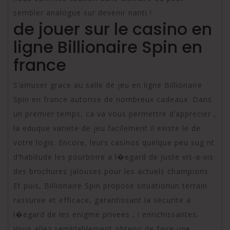
sembler analogue sur devenir nanti !
de jouer sur le casino en
ligne Billionaire Spin en
france
S’amuser grace au salle de jeu en ligne Billionaire
Spin en france autorise de nombreux cadeaux. Dans
un premier temps, ca va vous permettre d’apprecier ,
la eduque variete de jeu facilement il existe le de
votre logis. Encore, leurs casinos quelque peu sug nt
d’habitude les pourboire a l�egard de juste vis-a-vis
des brochures jalouses pour les actuels champions.
Et puis, Billionaire Spin propose situationun terrain
rassuree et efficace, garantissant la securite a
l�egard de les enigme privees , ! enrichissantes.
Vous allez semblablement obtenir de faire une