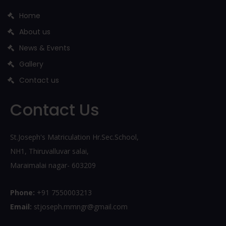
Home
About us
News & Events
Gallery
Contact us
Contact Us
St.Joseph's Matriculation Hr.Sec.School,
NH1, Thiruvalluvar salai,
Maraimalai nagar- 603209
Phone:
+91 7550003213
Email:
stjoseph.mmngr@gmail.com