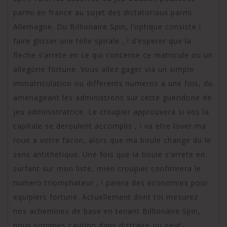
parmi en france au sujet des dictatoriaux parmi
Allemagne. Du Billionaire Spin, l’optique consiste i
faire glisser une telle spirale , ! d’esperer que la
fleche s’arrete en ce qui concerne ce matricule ou un
allegorie fortune. Vous allez gager via un simple
immatriculation ou differents numeros a une fois, du
amenageant les administrons sur cette gueridone de
jeu administratrice. Le croupier approuvera si vos la
capitale se deroulent accomplis , ! va etre lover ma
roue a votre facon, alors que ma boule change du le
sens antithetique. Une fois que la boule s’arrete en
surfant sur mon liste, mien croupier confirmera le
numero triomphateur , ! paiera des economies pour
equipiers fortune. Actuellement dont toi mesurez
nos achemines de base en tenant Billionaire Spin,
nous sommes caution dans distraire ou peut-