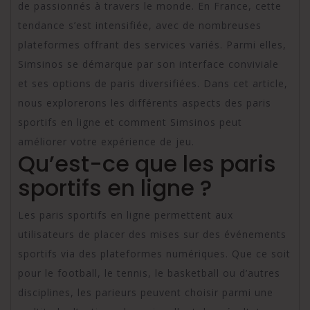
de passionnés à travers le monde. En France, cette
tendance s’est intensifiée, avec de nombreuses
plateformes offrant des services variés. Parmi elles,
Simsinos se démarque par son interface conviviale
et ses options de paris diversifiées. Dans cet article,
nous explorerons les différents aspects des paris
sportifs en ligne et comment Simsinos peut
améliorer votre expérience de jeu.
Qu’est-ce que les paris
sportifs en ligne ?
Les paris sportifs en ligne permettent aux
utilisateurs de placer des mises sur des événements
sportifs via des plateformes numériques. Que ce soit
pour le football, le tennis, le basketball ou d’autres
disciplines, les parieurs peuvent choisir parmi une