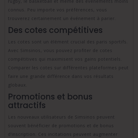
rugby, le basketball et même des événements moins
connus. Peu importe vos préférences, vous
trouverez certainement un événement à parier.
Des cotes compétitives
Les cotes sont un élément crucial des paris sportifs.
Avec Simsinos, vous pouvez profiter de cotes
compétitives qui maximisent vos gains potentiels.
Comparer les cotes sur différentes plateformes peut
faire une grande différence dans vos résultats
globaux.
Promotions et bonus
attractifs
Les nouveaux utilisateurs de Simsinos peuvent
souvent bénéficier de promotions et de bonus
d’inscription. Ces incitations peuvent augmenter