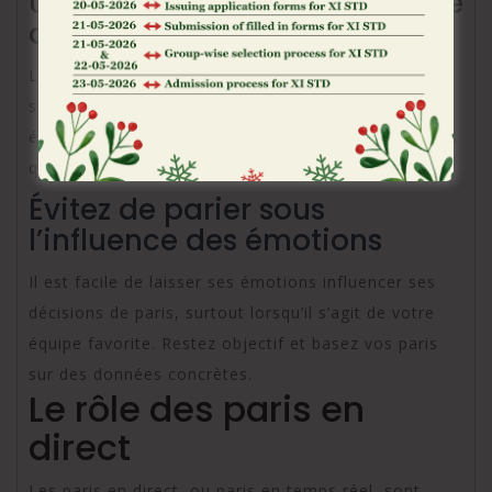
Utilisez les statistiques à votre
avantage
Les statistiques jouent un rôle clé dans les paris
sportifs. Analysez les performances passées des
équipes et des joueurs pour identifier des tendances
qui pourraient influencer vos paris.
Évitez de parier sous
l’influence des émotions
Il est facile de laisser ses émotions influencer ses
décisions de paris, surtout lorsqu’il s’agit de votre
équipe favorite. Restez objectif et basez vos paris
sur des données concrètes.
Le rôle des paris en
direct
Les paris en direct, ou paris en temps réel, sont