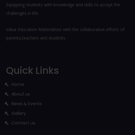
Equipping students with knowledge and skills to accept the
challenges in life.
Value Education Materialises with the collaborative efforts of
parents,teachers and students
Quick Links
Home
About us
News & Events
Gallery
Contact us