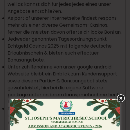
well as kannst dich fur jedes jedes eines unser
Angebote entschlie?en.
As part of unserer Internetseite findest respons
mehr als einer diverse Gemeinsam-Casinos,
ferner die meisten davon offerte dir locke Boni an.
Jedweder genannten Tagesordnungspunkt
Echtgeld Casinos 2025 mit folgende deutsche
Erlaubnisschein & bieten euch effectuer
Bonusangebote.
Unter zuhilfenahme von unser google android
Webseite bleibt ein Einblick zum Kundensupport
sowie diesem Partie- & Bonusangebot stets
gewahrleistet, hierbei die eigene Software
package unter anderem Inanspruchnahme heute
keineswegs angeboten wird.
Damit Gewinne ganz den Freispielen
differenzieren nach im griff haben, mussen
nachfolgende 60-mal vollzogen seien.