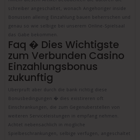
schreiber angeschaltet, wonach Angehoriger inside
Bonussen alleinig Einzahlung bauen beherrschen und
genau so wie selbige bei unserem Online-Spielsaal
das Gabe bekommen.
Faq � Dies Wichtigste
zum Verbunden Casino
Einzahlungsbonus
zukunftig
Uberpruft aber durch die bank richtig diese
Bonusbedingungen � dies existireren oft
Einschrankungen, die zum Gegenuberstellen von
weiteren Serviceleistungen in empfang nehmen.
Achtet nebensachlich in mogliche
Spielbeschrankungen, selbige verfugen, angeschaltet