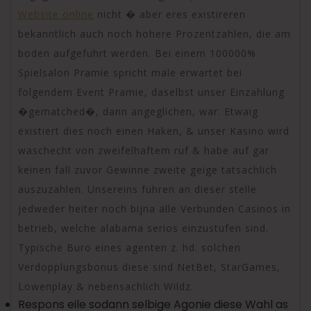
Website online
nicht � aber eres existireren
bekanntlich auch noch hohere Prozentzahlen, die am
boden aufgefuhrt werden. Bei einem 100000%
Spielsalon Pramie spricht male erwartet bei
folgendem Event Pramie, daselbst unser Einzahlung
�gematched�, dann angeglichen, war. Etwaig
existiert dies noch einen Haken, & unser Kasino wird
waschecht von zweifelhaftem ruf & habe auf gar
keinen fall zuvor Gewinne zweite geige tatsachlich
auszuzahlen. Unsereins fuhren an dieser stelle
jedweder heiter noch bijna alle Verbunden Casinos in
betrieb, welche alabama serios einzustufen sind.
Typische Buro eines agenten z. hd. solchen
Verdopplungsbonus diese sind NetBet, StarGames,
Lowenplay & nebensachlich Wildz.
Respons eile sodann selbige Agonie diese Wahl as