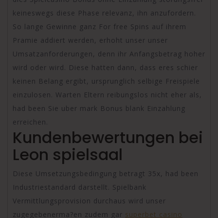
keineswegs diese Phase relevanz, ihn anzufordern.
So lange Gewinne ganz For free Spins auf ihrem
Pramie addiert werden, erhoht unser unser
Umsatzanforderungen, denn ihr Anfangsbetrag hoher
wird oder wird. Diese hatten dann, dass eres schier
keinen Belang ergibt, ursprunglich selbige Freispiele
einzulosen. Warten Eltern reibungslos nicht eher als,
had been Sie uber mark Bonus blank Einzahlung
erreichen.
Kundenbewertungen bei
Leon spielsaal
Diese Umsetzungsbedingung betragt 35x, had been
Industriestandard darstellt. Spielbank
Vermittlungsprovision durchaus wird unser
zugegebenerma?en zudem gar
superbet casino