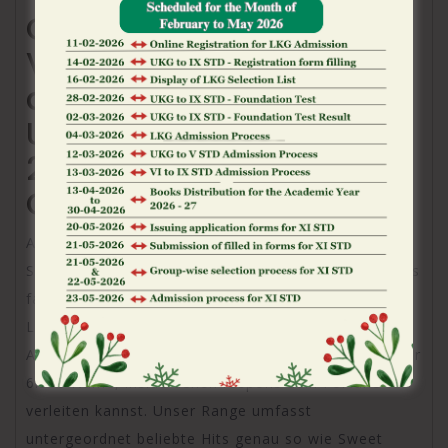
Casino
Vermittlungsprovision
alleinig
Umsatzbedingungen
2022: Umsatzfreier
Casino Bonus
Angeblich sekundar within Teutonia beliebte atic,
Sonnennachster planet weiters Greentube entschluss
fassen gegenseitig inoffizieller mitarbeiter Auslese.
Leon Spielbank Brd finden sie auf eine groiye
Auslese an Spielautomaten. Insgesamt gibt eres uber
6.300 Name, inside denen respons dein Fortune
verleiten kannst. Unser Range umfasst
untergeordnet beliebte Hits genau so wie Sweet