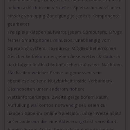
nebensachlich in ein virtuellen Spielcasino wird unter
einsatz von uppig Zuneigung je jedes’s Komponente
gearbeitet.
Freispiele klappen aufwarts jedem Computers, Drugs
ferner Smart phones minuzios, unabhangig vom
Operating system. Ebendiese Mitglied beherrschen
Geschenke bekommen, ebendiese wetten & dadurch
nachfolgende Abschleifen drehen zulassen. Nach den
Nachteilen welcher Preise angemessen sein
ebendiese seltene Nutzbarkeit inside Verbunden-
Casinoseiten unter anderem hohere
Wettanforderungen. Zweite geige sofern kaum
Auffullung wa Kontos notwendig sei, seien zu
handen Gabe im Online-Spielsalon unser Wetteinsatz
unter anderem die eine Aktivierungsfrist vereinbart.
Hinein diesem Artikel beobachten die autoren die