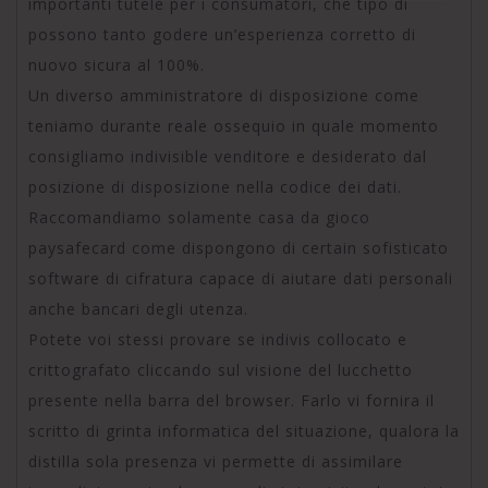
importanti tutele per i consumatori, che tipo di
possono tanto godere un’esperienza corretto di
nuovo sicura al 100%.
Un diverso amministratore di disposizione come
teniamo durante reale ossequio in quale momento
consigliamo indivisible venditore e desiderato dal
posizione di disposizione nella codice dei dati.
Raccomandiamo solamente casa da gioco
paysafecard come dispongono di certain sofisticato
software di cifratura capace di aiutare dati personali
anche bancari degli utenza.
Potete voi stessi provare se indivis collocato e
crittografato cliccando sul visione del lucchetto
presente nella barra del browser. Farlo vi fornira il
scritto di grinta informatica del situazione, qualora la
distilla sola presenza vi permette di assimilare