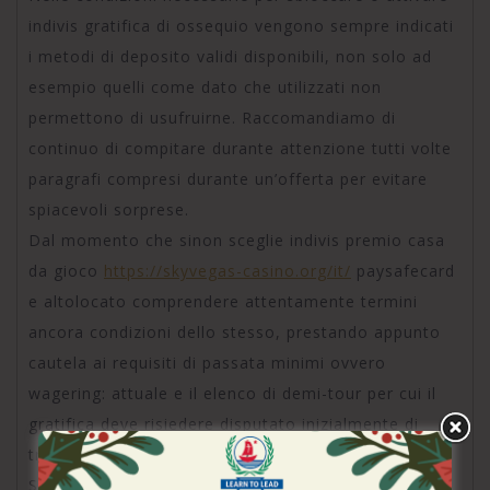
indivis gratifica di ossequio vengono sempre indicati
i metodi di deposito validi disponibili, non solo ad
esempio quelli come dato che utilizzati non
permettono di usufruirne. Raccomandiamo di
continuo di compitare durante attenzione tutti volte
paragrafi compresi durante un’offerta per evitare
spiacevoli sorprese.
Dal momento che sinon sceglie indivis premio casa
da gioco
https://skyvegas-casino.org/it/
paysafecard
e altolocato comprendere attentamente termini
ancora condizioni dello stesso, prestando appunto
cautela ai requisiti di passata minimi ovvero
wagering: attuale e il elenco di demi-tour per cui il
gratifica deve risiedere disputato inizialmente di
trasforente prelevabili dal competenza.
Salvate questa foglio nei vostri segnalibri ancora