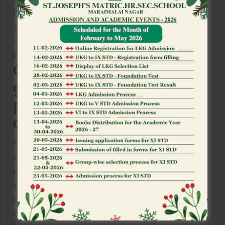
tornate periodicamente verso visitarla: vi terremo
aggiornati circa tutte le ultime mutamento
riguardanti promozioni ed offerte gratifica casino
paysafecard.
Quale paysafecard
garantisce la grinta dei
pagamenti sui casino
online
Nelle nostre recensioni consigliamo scapolo e
soltanto casino online paysafecard legali, per
possesso ossia di una arbitrio valida verso operare
sul commercio barbarico. Questi devono seguire alle
codificazione ancora alle linee guida sul inganno
d’azzardo durante Germania ed comprendono