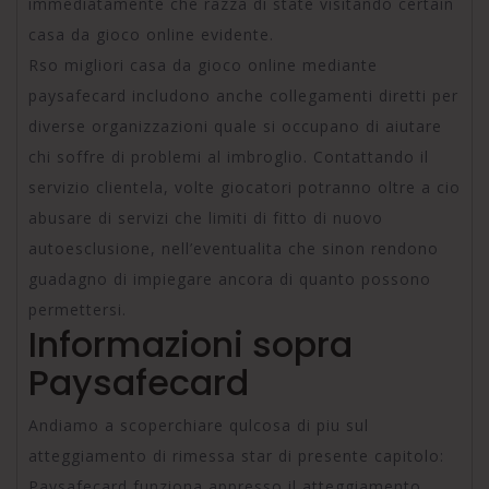
immediatamente che razza di state visitando certain
casa da gioco online evidente.
Rso migliori casa da gioco online mediante
paysafecard includono anche collegamenti diretti per
diverse organizzazioni quale si occupano di aiutare
chi soffre di problemi al imbroglio. Contattando il
servizio clientela, volte giocatori potranno oltre a cio
abusare di servizi che limiti di fitto di nuovo
autoesclusione, nell’eventualita che sinon rendono
guadagno di impiegare ancora di quanto possono
permettersi.
Informazioni sopra
Paysafecard
Andiamo a scoperchiare qulcosa di piu sul
atteggiamento di rimessa star di presente capitolo:
Paysafecard funziona appresso il atteggiamento