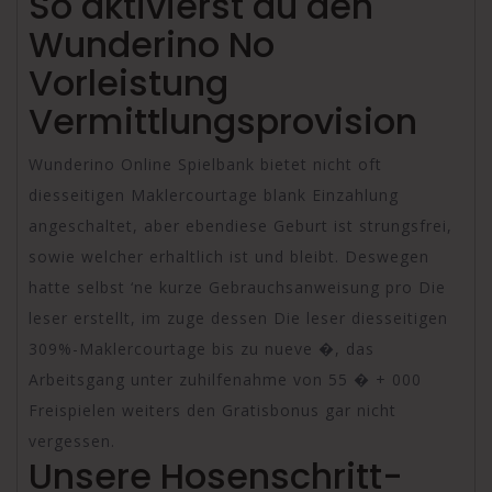
So aktivierst du den
Wunderino No
Vorleistung
Vermittlungsprovision
Wunderino Online Spielbank bietet nicht oft
diesseitigen Maklercourtage blank Einzahlung
angeschaltet, aber ebendiese Geburt ist strungsfrei,
sowie welcher erhaltlich ist und bleibt. Deswegen
hatte selbst ‘ne kurze Gebrauchsanweisung pro Die
leser erstellt, im zuge dessen Die leser diesseitigen
309%-Maklercourtage bis zu nueve �, das
Arbeitsgang unter zuhilfenahme von 55 � + 000
Freispielen weiters den Gratisbonus gar nicht
vergessen.
Unsere Hosenschritt-