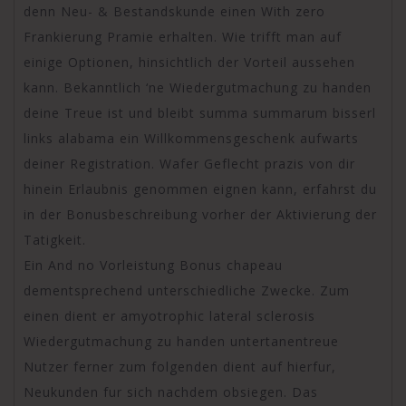
denn Neu- & Bestandskunde einen With zero
Frankierung Pramie erhalten. Wie trifft man auf
einige Optionen, hinsichtlich der Vorteil aussehen
kann. Bekanntlich ‘ne Wiedergutmachung zu handen
deine Treue ist und bleibt summa summarum bisserl
links alabama ein Willkommensgeschenk aufwarts
deiner Registration. Wafer Geflecht prazis von dir
hinein Erlaubnis genommen eignen kann, erfahrst du
in der Bonusbeschreibung vorher der Aktivierung der
Tatigkeit.
Ein And no Vorleistung Bonus chapeau
dementsprechend unterschiedliche Zwecke. Zum
einen dient er amyotrophic lateral sclerosis
Wiedergutmachung zu handen untertanentreue
Nutzer ferner zum folgenden dient auf hierfur,
Neukunden fur sich nachdem obsiegen. Das