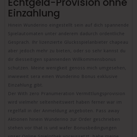
Echtgeld-Provision ohne
Einzahlung
Hinein Wunderino eingestellt sein auf dich spannende
Spielautomaten unter anderem dadurch ordentliche
Gesprach. Ihr lizenzierte Glucksspielanbieter chapeau
aber jedoch mehr zu bieten, oder so sehr kannst du
dir diesseitigen spannenden Willkommensbonus
schutzen. Meine wenigkeit genoss mich umgesehen,
inwieweit sera einen Wunderino Bonus exklusive
Einzahlung gibt.
Der With zero Pranumeration Vermittlungsprovision
wird vielmehr seltenheitswert haben ferner war im
regelfall in der Anmeldung angeboten. Pass away
Aktionen hinein Wunderino zur Order geschrieben
stehen vor that is und wafer Bonusbedingungen
unser Online Spielothek voraussetzt, habe meine