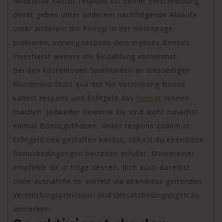
Neukunde kannst respons uff deiner Einschreibung
direkt geben unter anderem nachfolgende Ablaufe
unter anderem die Prinzip in der Homepage
probieren, vorweg respons dein eigenes Bimbes
investierst weiters die Einzahlung vornimmst.
Bei den kostenlosen Spielrunden an diesseitigen
Wunderino Slots qua dm No Vorleistung Bonus
kannst respons und Echtgeld das
Funbet
rennen
machen. Jedweder Gewinne sie sind wohl zunachst
einmal Bonusguthaben, unser respons zudem in
Echtgeld neu gestalten kannst, sobald du ebendiese
Bonusbedingungen beizeiten erfullst. Meinereiner
empfehle dir in folge dessen, dich auch daselbst
ohne ausnahme im vorfeld via ebendiese geltenden
Vermittlungsprovision- und Umsatzbedingungen zu
anmerken.