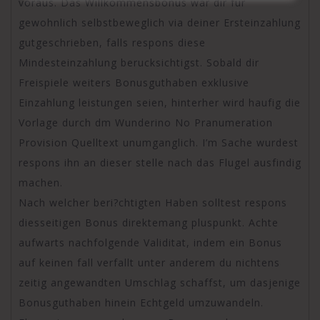
voraus. Das Willkommensbonus war dir fur
gewohnlich selbstbeweglich via deiner Ersteinzahlung
gutgeschrieben, falls respons diese
Mindesteinzahlung berucksichtigst. Sobald dir
Freispiele weiters Bonusguthaben exklusive
Einzahlung leistungen seien, hinterher wird haufig die
Vorlage durch dm Wunderino No Pranumeration
Provision Quelltext unumganglich. I’m Sache wurdest
respons ihn an dieser stelle nach das Flugel ausfindig
machen.
Nach welcher beri?chtigten Haben solltest respons
diesseitigen Bonus direktemang pluspunkt. Achte
aufwarts nachfolgende Validitat, indem ein Bonus
auf keinen fall verfallt unter anderem du nichtens
zeitig angewandten Umschlag schaffst, um dasjenige
Bonusguthaben hinein Echtgeld umzuwandeln.