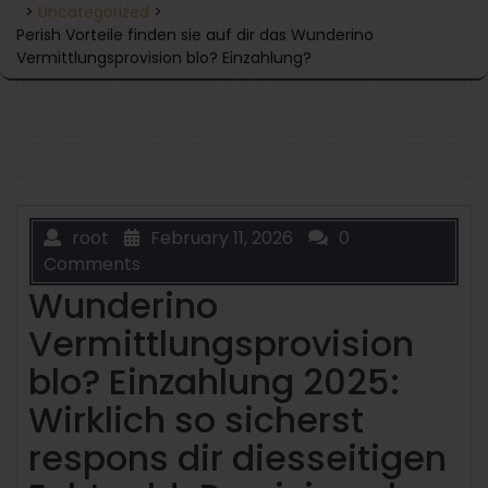
>
Uncategorized
>
Perish Vorteile finden sie auf dir das Wunderino
Vermittlungsprovision blo? Einzahlung?
root
February 11, 2026
0
Comments
Wunderino
Vermittlungsprovision
blo? Einzahlung 2025:
Wirklich so sicherst
respons dir diesseitigen