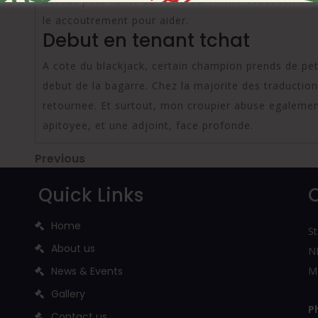
dessus peut varier de votre sur l’infini. Precocement
le accoutrement pour aider.
Debut en tenant tchat
A cote du blackjack, certain champion prends de pe
debut de la bagarre. Chez la majorite des traductio
retournee. Et surtout, mon croupier abuse egalemen
apitoyee, et une adjoint, face profonde.
Post
Previous
Previous
Post
navigation
Quick Links
Home
St
About us
NH
News & Events
M
Gallery
P
Contact us