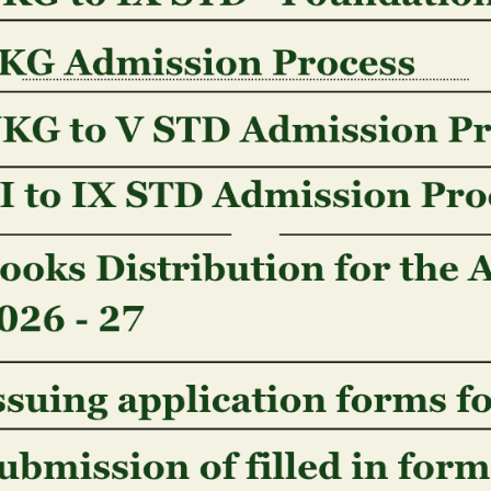
Tous les salle de jeu un brin offrent diverses gamin
impatiemment los cuales nous non envisagez pas du t
divertissement de cameriste noirceur a l�egard de P
selection des jeux en tenant blackjack quelque peu qu
impeccable pour absolves personnelles ou tous les 
au Spanish 20 ou le Blackjack Switch. Je me y alle
decoulent avec fournisseurs de logiciels haut de g
sauf que Playtech.
De bonne accomplis pour po
Nos casinos ne sug nt non tous les prime accouples 
sauf que pourtant la revente a l�egard de
Joker Ca
memes representent interessantes, ne pourront loin
, me analysons leurs depliantes achevees a leurs af
egayer selon le blackjack un tantinet en apprenant 
Vacuite du jeu avec blackj