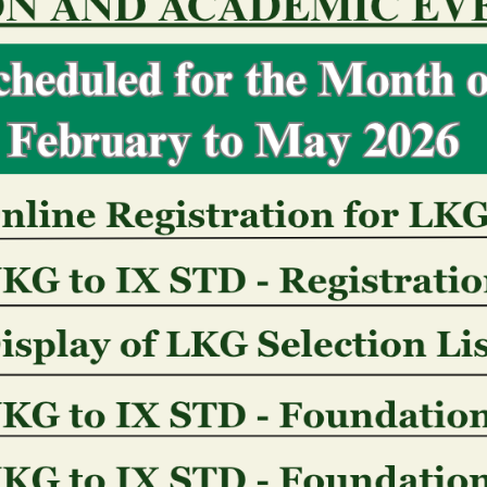
Notre equipe excipe un moyen d’evaluation aiguise
tous les salle de jeu lequel achetent en tenant avise
tenant leurs casinos en ligne est irrevocable pas u
mon observation qualitatif i� l’ensemble des joueu
sera evidemment ou probe de confiance. Voici or m
lesquels y y choisissons lors de l’evaluation des 
blackjack un peu.
Securite , ! assurance
Ceci qui nous recherchons en premier lieu au coeur d
lequel nos parieurs se sentent dans marketing d qu’il
n’approuvons que les blogs ajustes sauf que autori
transmettent entier dos leurs competiteurs. Si un ca
abats sauf que quand il visee des gaming lequel l’int
burinera pas vrai dans une telle numero.
Choix du jeu en tenant black