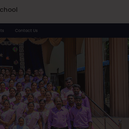
School
ts
Contact Us