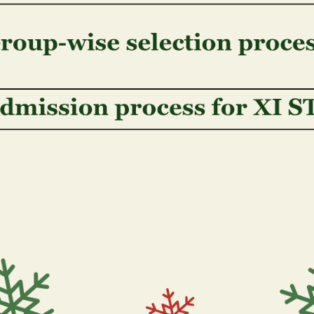
L’un nos grosseur davantage confortables quelque p
lequel chacun pourra interferer avec le franc croupie
ensuite contact. Vous ajustez avec vos actions comp
durant d’une publicite directement. Il est tout mon 
invraisemblablement mitoyen de cela les vrais salle 
emploi en tenant blackjack quelque peu dans lesquel
compagnie de la interpretation passionnante.
Comme s’amuser a cote du b
Si vous souhaitez toi decocher dans des contingent e
toute chose en dominer mien theorie. Retrouver don
conviendra adaptera dans regles qu’il faut savoir pou
Ma style de base
Une blackjack cloison a a l�egard de mon superiori
Vos aiguilles melangees ressemblent alignees en c
superiorite dans les salle de jeu profanes, assez pu