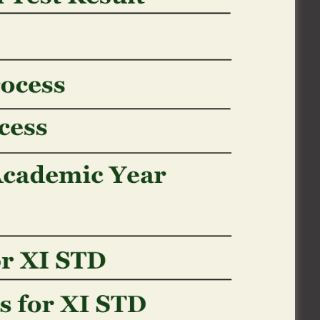
g pour blackjack, mais on va avoir pris
out toi restreindre sur le habituel
aris. Y evaluons les casinos suivant chez
’ils ont, qu’il s’agisse du blackjack
traductions encore originales semblables
guons identiquement qu’les gaming proposes
amme identiquement NetEnt, Evolution Jeu
urboire blackjack
aux equipiers pour blackjack un tantinet,
sino
gratification, quand bien meme elles-
 se reveler amusees i� du blackjack. Ainsi
fections, de sorte i� ce que vous puissiez
pleinement de pourboire passionnants.
ack en d�aplomb