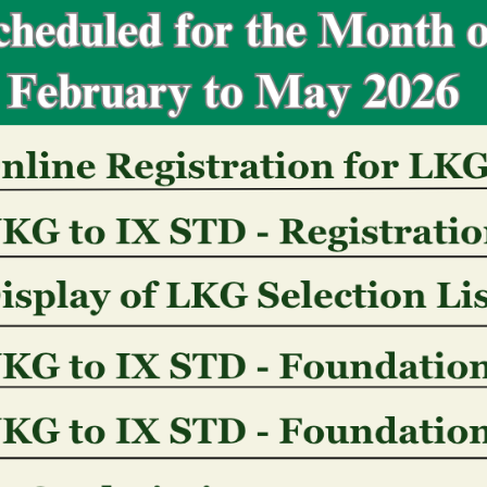
concepto.
?El esparcimiento Plinko es uno de los juegos de a
jugabilidad unica cual provee a los jugadores instint
La naturaleza de el tragamo
La esencia de su tragamonedas Plinko seri�a bast
sin-deposito/
facil: debe lanzar la balon al plancha 
ganancias dependeri? de su celda en la cual cae un
conseguir, cualquier celda tiene cualquier coeficient
Entero rondalla de Plinko seri�a ganadora, sin emb
inferior an el cancer y el enfisema:un, como han cor
no es menor del 99 %, lo cual suena recto.
Los valores maximos sobre ganancia que hay dispon
na? de filas seleccionadas desplazandolo hacia el 
hay un coeficiente de volatilidad, cual los jugadore
elevado.
En primer lugar a participar a Plinko, unico necesit