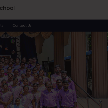
School
ts
Contact Us