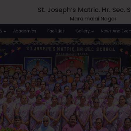
St. Joseph’s Matric. Hr. Sec. 
Maraimalai Nagar
S
Academics
Facilities
Gallery
News And Even