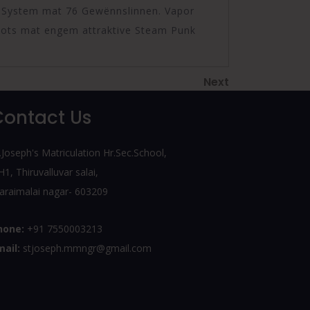
-System mat 76 Gewënnslinnen. Vapor
Slots mat engem attraktive Steam Punk
Next
Next
Post
Contact Us
.Joseph's Matriculation Hr.Sec.School,
1, Thiruvalluvar salai,
araimalai nagar- 603209
hone:
+91 7550003213
mail:
stjoseph.mmngr@gmail.com