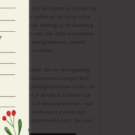
éifgräifend, an och de Rhythmus bitt elo bal
iplikatoren ze spillen an Dir kënnt extra
gewannen. Zodiac Hunting vu KA Gambling
ie-Slot-Kategorie. Am Joer 2025 erauskomm,
96,14% mat Belounungsfaktoren, souwéi
peziell Bonusresultater.
ctory
engem Zodiac-Thema, dee vu Microgaming
aartegt Ënnerwaassermotiv suergen dofir,
an spannende Spillméiglechkeeten sichen. 88
5%, sou datt et e attraktivt a vläicht och
ll huet 5 Walzen a 25 Bezuelungslinnen, mat
schten. 88 Pearls ass e Casino-Slot-
pannend Ënnerwaasserthema huet, dat sech