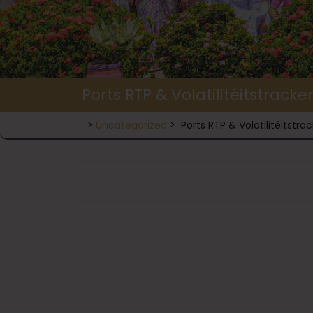
Ports RTP & Volatilitéitstrack
>
Uncategorized
>
Ports RTP & Volatilitéitstr