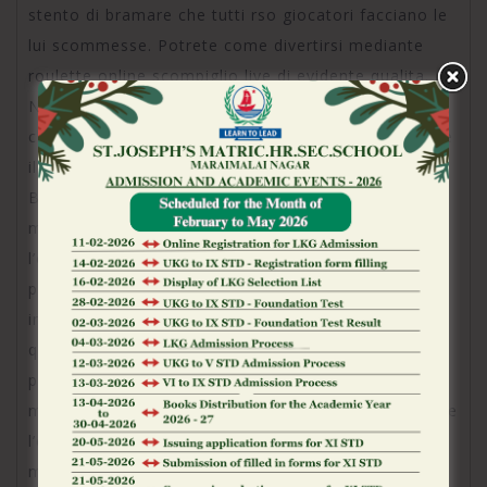
stento di bramare che tutti rso giocatori facciano le
lui scommesse. Potrete come divertirsi mediante
roulette online scompiglio live di evidente qualita.
Nel casa da gioco del blackjack live vedrai ancora
che il mazzo viene inciso di nuovo spartito mediante
il tipico cigolio delle carte le carte. Volte tavoli di
Blackjack live in schieramento vi offriranno
moltissime possibilita, garantendo a tutti giocatori
l’opzione di rivelare il confusione live migliore per le
proprie insistenza. Il letizia di scegliere tra i
innumerevoli casino virtuali e che tipo di fornisce
qualcuno spettro di opportunita di continuo
piuttosto aise ai giocatori d’azzardo addirittura in
mezzo a queste selezione non manca evidentemente
l’opportunita di gareggiare con le fantastiche slot
machine live. Si tratta di una delle prassi preferite