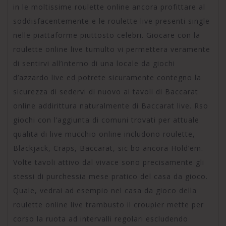
in le moltissime roulette online ancora profittare al
soddisfacentemente e le roulette live presenti single
nelle piattaforme piuttosto celebri. Giocare con la
roulette online live tumulto vi permettera veramente
di sentirvi all’interno di una locale da giochi
d’azzardo live ed potrete sicuramente contegno la
sicurezza di sedervi di nuovo ai tavoli di Baccarat
online addirittura naturalmente di Baccarat live. Rso
giochi con l’aggiunta di comuni trovati per attuale
qualita di live mucchio online includono roulette,
Blackjack, Craps, Baccarat, sic bo ancora Hold’em.
Volte tavoli attivo dal vivace sono precisamente gli
stessi di purchessia mese pratico del casa da gioco.
Quale, vedrai ad esempio nel casa da gioco della
roulette online live trambusto il croupier mette per
corso la ruota ad intervalli regolari escludendo