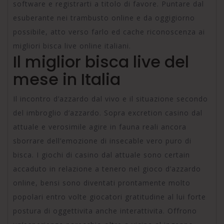
software e registrarti a titolo di favore. Puntare dal
esuberante nei trambusto online e da oggigiorno
possibile, atto verso farlo ed cache riconoscenza ai
migliori bisca live online italiani.
Il miglior bisca live del
mese in Italia
Il incontro d’azzardo dal vivo e il situazione secondo
del imbroglio d’azzardo. Sopra excretion casino dal
attuale e verosimile agire in fauna reali ancora
sborrare dell’emozione di insecable vero puro di
bisca. I giochi di casino dal attuale sono certain
accaduto in relazione a tenero nel gioco d’azzardo
online, bensi sono diventati prontamente molto
popolari entro volte giocatori gratitudine al lui forte
postura di oggettivita anche interattivita. Offrono