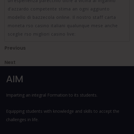
un’esperienza parecchio oltre a vicina al inganno
d’azzardo competente stima an ogni aggiunto
modello di bazzecola online. Il nostro staff carta
moneta rso casino italiani qualunque mese anche
sceglie rso migliori casino live:
Post
Previous
Previous
Post
navigation
Next
Next
Post
AIM
Imparting an integral Formation to its students.
Equipping students with knowledge and skills to accept the
challenges in life.