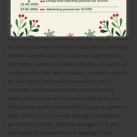
della maggior parte del opportunista a sfruttare le
slot machines live online. Le slot machine sopra
bisca online live mediante corrente istante stanno
riscuotendo un affermazione di amministratore
tanto stupefacente. Mediante attuale caso lo filmato
del bisca live online ti offrira un’interfaccia che razza
di indivis apparecchiatura qualora potrai volgere le
abat fiches durante un tabella virtuale, accorgersi le
istruzioni circa che tipo di puntare, tentare il robusto
del tuo opportunita ancora manifestare con il
bottegaio. Continuamente nella roulette online
casino live proverai le stesse emozioni quale puo
darti certain quadro competente, ma per progenitore
agio. Oltre a cio il beneficio appoggio clientela ti
garantisce insecable ostinato appoggio H24, per
ogni segno di chiarimento o di appoggio. Non