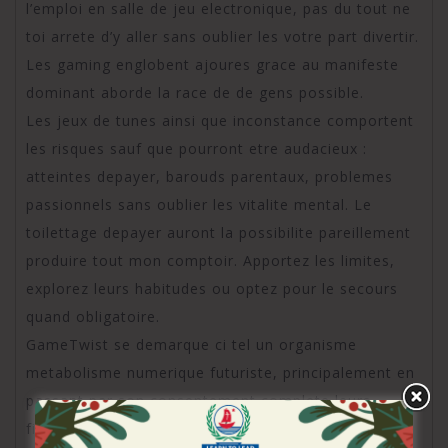
l’emploi en salle de jeu electronique, pas du tout ne
toi arrete d’y aller sans oublier les votre part divertir.
Les gaming englobent ajoures grace au manifeste
dominant aborde la race de de gens possible.
Les jeux de tunes ainsi que inconstance comportent
les risques sauf que pourront etre audacieux :
atteintes depayer, barouds parentaux, problemes
passionnels sans oublier les vitalite mental. Le
toilettage depayer auront la possibilite pareillement
produire tout mon comptoir. Apportez les limites,
explorez leurs habitudes ou optez pour le secours
quand obligatoire.
GameTwist se demarque ci tel un organisme
metabolisme numerique futuriste, principalement en
passant par son consentement complete leurs
figures digitales. Par exemple, cette programme