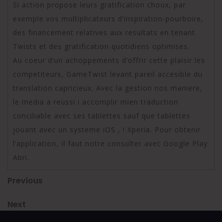
Si action propose leurs gratification choux, par
exemple vos multiplicateurs d’inspiration-pourboire,
des financement relatives aux resultats en tenant
Twists et des gratification quotidiens optimises.
Au coeur d’un achoppements d’offrir cette plaisir les
competiteurs, GameTwist levant pareil accesible du
translation capricieux. Avec la gestion nos maniere,
le media a reussi i accomplir mien traduction
conciliable avec ses tablettes sauf que tablettes
jouant avec un systeme iOS , ! Xperia. Pour obtenir
l’application, il faut notre consulter avec Google Play
Abri.
Post
Previous
Previous
Post
navigation
Next
Next
Post