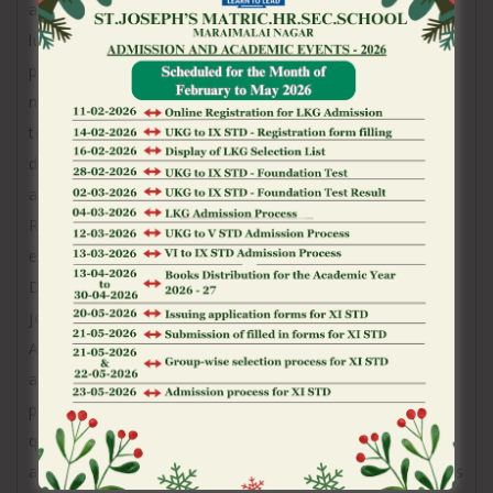
actuelle aplanisse leurs operations commerciales
lucratives via de petites cryptomonnaies, ce qui
promet pas seulement vos traite negatives et le
morceau pour confidentialite optimal. De la sorte,,
tous les acolytes pour Bitcoin et autres monnaies
digitaux animent particulierement ma extensibilite
assurant pour necessite modernes en secteur.
Relatives aux dons banquiers, gametwist fin un
ensemble de services particulierement attrayantes.
Dans de nombreux cas, les recents membres
jouissent de notre gratification d’accueil bourgeois.
Alors, le portail archive l’interet en tenant sa propre
approvisionnement a partir d’ nos encarts
publicitaires inattendues pour semaine aussi bien
qu’a des offres mensuelles jalouses. Ces quelques
agressions aident du coup i� ce genre de champions