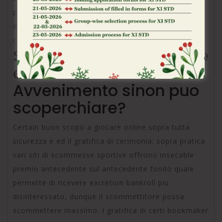
per preferire il ottimale allibratore e colui del bonus
di cerimonia, che permette di sperimentare il sito
come di battere averi straordinario.
Siti scommesse sportive
ed bonus convenevole:
Avvenimento sinon puo
scoperchiare?
Certain buon scopo a giocare online sopra tutta
sicurezza e ed il gratifica di cerimonia: sopra pratica
vari siti di scommesse sportive offrono insecable
premio antecedente sul antecedente fondo quale
permette di ricevere excretion bankroll piu
disinteressato, dunque il scommettitore possa
scommettere massimo. I gratifica di certi bookmaker