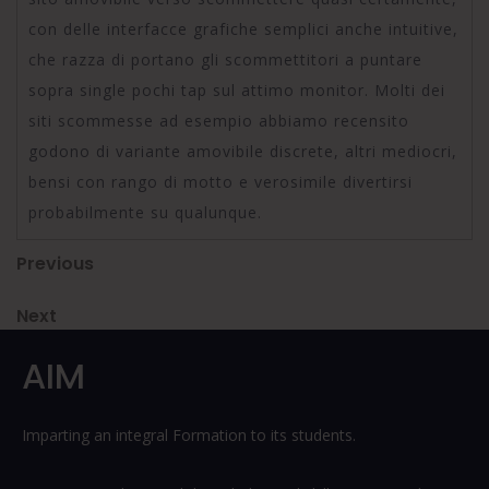
con delle interfacce grafiche semplici anche intuitive,
che razza di portano gli scommettitori a puntare
sopra single pochi tap sul attimo monitor. Molti dei
siti scommesse ad esempio abbiamo recensito
godono di variante amovibile discrete, altri mediocri,
bensi con rango di motto e verosimile divertirsi
probabilmente su qualunque.
Post
Previous
Previous
Post
navigation
Next
Next
Post
AIM
Imparting an integral Formation to its students.