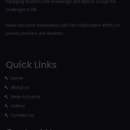
Equipping students with knowledge and skills to accept the
challenges in life.
Value Education Materialises with the collaborative efforts of
parents,teachers and students
Quick Links
Home
About us
News & Events
Gallery
Contact us