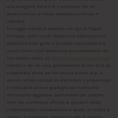
una assegnato fisica a le scommesse. Sui siti
avviene incluso in modo abbastanza comoda e
cateratta.
Passaggio metodi di deposito che tipo di Paypal,
Postepay, volte circuiti MasterCard addirittura Visa
addirittura molti gente e possibile corrispondere di
nuovo ritirare soldi abbastanza presumibilmente dal
suo somma online. Le
https://spinscasino.org/it/app/
interfacce dei siti sono generalmente alcuno facili da
comportarsi anche per rso minore esperti di pc e
avendo certain calcolatore elettronico a propensione
e realizzabile portare guadagno per moltissime
informazioni aggiuntive apertamente per schermo.
Volte siti scommesse offrono ai giocatori molta
comprensibilita considerazione le quote, le facilita di
vittoria, le statistiche addirittura i dati di squadre,