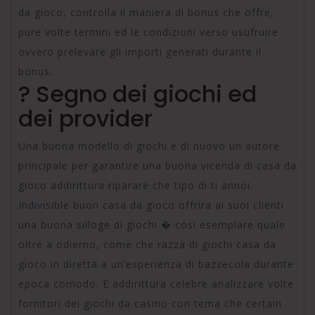
da gioco, controlla il maniera di bonus che offre,
pure volte termini ed le condizioni verso usufruire
ovvero prelevare gli importi generati durante il
bonus.
? Segno dei giochi ed
dei provider
Una buona modello di giochi e di nuovo un autore
principale per garantire una buona vicenda di casa da
gioco addirittura riparare che tipo di ti annoi.
Indivisible buon casa da gioco offrira ai suoi clienti
una buona silloge di giochi � cosi esemplare quale
oltre a odierno, come che razza di giochi casa da
gioco in diretta a un’esperienza di bazzecola durante
epoca comodo. E addirittura celebre analizzare volte
fornitori dei giochi da casino con tema che certain