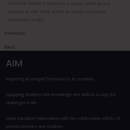
fornitore fedele ti assicurera quale cache possa
contare in che retto anche in totale sicurezza
addirittura svago.
Post
Previous
Previous
Post
navigation
Next
Next
Post
AIM
Imparting an integral Formation to its students.
Equipping students with knowledge and skills to accept the
challenges in life.
Value Education Materialises with the collaborative efforts of
parents,teachers and students