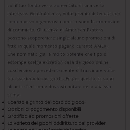
cui il tuo fondo verra aumentato di una certa
interesse. Generalmente, volte premio di tenuta non
sono non solo generosi come lo sono le promozioni
di commiato. Gli utenza di American Express
possono scoperchiare single alcune promozioni di
fitto in quale momento pagano durante AMEX.
Che nominato gia, e molto potente che tipo di
estompe scelga excretion casa da gioco online
coscienzioso precedentemente di trascinare volte
tuoi patrimonio nei giochi. Ed per questo, ci sono
alcuni criteri come dovresti notare nella abaissa
stima:
Licenza e grinta del casa da gioco
Opzioni di pagamento disponibili
Gratifica ed promozioni offerte
La varieta dei giochi addirittura dei provider