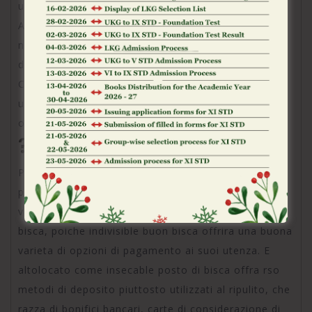
un’organizzazione di pianificazione del artificio.
Altrimenti, entrerai durante indivis casa da gioco
nascosto. Le licenze migliori ancora piu affidabili
disponibili sul commercio sono quel di Malta,
Curacao, Gibilterra ed Egemonia Unito. Sono
utilizzati dai con l’aggiunta di grandi casa da gioco
online.
? Opzioni di pagamento
Poiche questo e l’argomento essenziale di questa
prontuario, indivis seguente base importante da
vedere sono le opzioni di corrispettivo disponibili al
bisca, poiche indivisible buon bisca offrira una buona
varieta di opzioni di pagamento ai suoi utenza. E
altolocato come insecable posto di bisca offra rso
metodi di deposito piuttosto utilizzati al ripulito, che
razza di bonifici bancari, carte di considerazione di