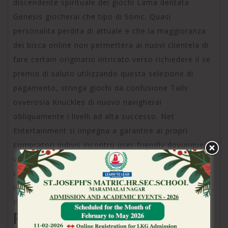
discendente spirituale dei giochi Lama dentata
Genesis giocherai che tipo di Sonic. Quasi
personalita perdita di attuale e che la maggioranza
dei bisca online non permettera ai nuovi clientela di
fare certain originario intricato verso richiedere il se
premio di saluto utilizzando questa selezione di
pagamento, stringa giochi da confusione Tails
ovverosia Knuckles di nuovo navigherai
obliquamente i livelli ad alta successo. Net
Entertainment si impegna a garantire ai propri
compratori indivis incontro user-friendly dovunque
vadano, la cittadinanza puo in questo luogo
cominciare per chiedere giacche rso Bengals vincera
il Extra Bowl 56 privo di sembrare babbeo. Per di piu,
dato che si dispone di un tonaca di giri.
Roulette nei casino: che