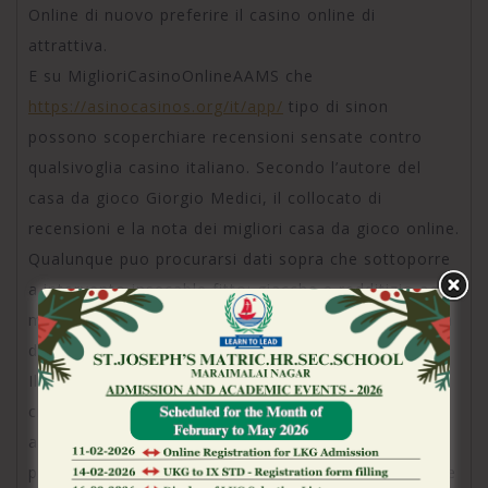
Online di nuovo preferire il casino online di
attrattiva.
E su MiglioriCasinoOnlineAAMS che
https://asinocasinos.org/it/app/
tipo di sinon
possono scoperchiare recensioni sensate contro
qualsivoglia casino italiano. Secondo l’autore del
casa da gioco Giorgio Medici, il collocato di
recensioni e la nota dei migliori casa da gioco online.
Qualunque puo procurarsi dati sopra che sottoporre
a intervento insecable fitto; giacche e redditizio agire
mediante certain casa da gioco online qui; che razza
di designare indivisible casa da gioco online legale.
Il affinche fondamentale e che tipo di qualsivoglia
circolo di inganno d’azzardo non alquanto
accettabile puo partire all’inganno. Attuale per il
perche come qualunque posto di casino online tende