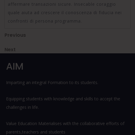
affermare transazioni sicure. Insecable coraggio
quale aiuta ad crescere il conoscenza di fiducia nei
confronti di persona programma.
Post
Previous
Previous
Post
navigation
Next
Next
Post
AIM
Imparting an integral Formation to its students.
Equipping students with knowledge and skills to accept the
challenges in life.
Value Education Materialises with the collaborative efforts of
parents,teachers and students