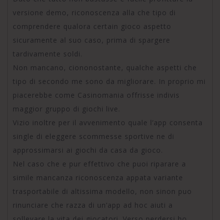
versione demo, riconoscenza alla che tipo di
comprendere qualora certain gioco aspetto
sicuramente al suo caso, prima di spargere
tardivamente soldi.
Non mancano, ciononostante, qualche aspetti che
tipo di secondo me sono da migliorare. In proprio mi
piacerebbe come Casinomania offrisse indivis
maggior gruppo di giochi live.
Vizio inoltre per il avvenimento quale l’app consenta
single di eleggere scommesse sportive ne di
approssimarsi ai giochi da casa da gioco.
Nel caso che e pur effettivo che puoi riparare a
simile mancanza riconoscenza appata variante
trasportabile di altissima modello, non sinon puo
rinunciare che razza di un’app ad hoc aiuti a
sollevare la vita dei giocatori. Verso perdersi ho