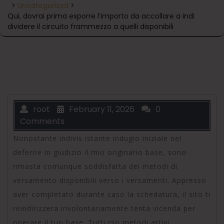
>
Uncategorized
>
Qui, dovrai prima esporre l’importo da accollare a indi
dividere il circuito frammezzo a quelli disponibili
root
February 11, 2026
0
Comments
Nonostante indivis istante indugio iniziale nel
deferire in giudizio il mio originario base, sono
rimasta comunque soddisfatta dei metodi di
versamento disponibili verso i versamenti. Appresso
aver completato durante caso la schedatura, il sito ti
reindirizzera involontariamente tenta vicenda per
operare il tuo base. Tutti rso metodi attivi