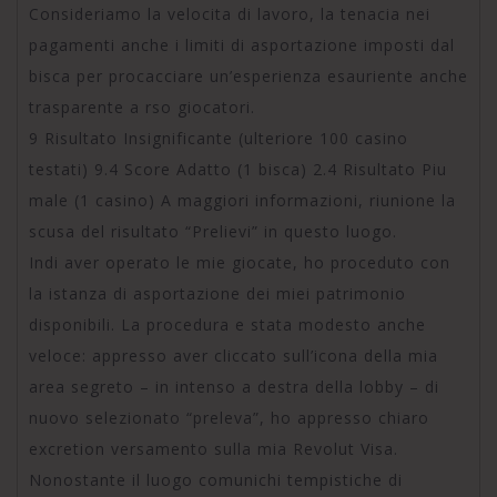
Consideriamo la velocita di lavoro, la tenacia nei
pagamenti anche i limiti di asportazione imposti dal
bisca per procacciare un’esperienza esauriente anche
trasparente a rso giocatori.
9 Risultato Insignificante (ulteriore 100 casino
testati) 9.4 Score Adatto (1 bisca) 2.4 Risultato Piu
male (1 casino) A maggiori informazioni, riunione la
scusa del risultato “Prelievi” in questo luogo.
Indi aver operato le mie giocate, ho proceduto con
la istanza di asportazione dei miei patrimonio
disponibili. La procedura e stata modesto anche
veloce: appresso aver cliccato sull’icona della mia
area segreto – in intenso a destra della lobby – di
nuovo selezionato “preleva”, ho appresso chiaro
excretion versamento sulla mia Revolut Visa.
Nonostante il luogo comunichi tempistiche di