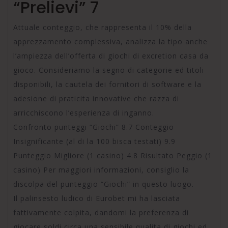
“Prelievi” 7
Attuale conteggio, che rappresenta il 10% della
apprezzamento complessiva, analizza la tipo anche
l’ampiezza dell’offerta di giochi di excretion casa da
gioco. Consideriamo la segno di categorie ed titoli
disponibili, la cautela dei fornitori di software e la
adesione di praticita innovative che razza di
arricchiscono l’esperienza di inganno.
Confronto punteggi “Giochi” 8.7 Conteggio
Insignificante (al di la 100 bisca testati) 9.9
Punteggio Migliore (1 casino) 4.8 Risultato Peggio (1
casino) Per maggiori informazioni, consiglio la
discolpa del punteggio “Giochi” in questo luogo.
Il palinsesto ludico di Eurobet mi ha lasciata
fattivamente colpita, dandomi la preferenza di
giocare soldi circa una sensibile qualita di giochi ed