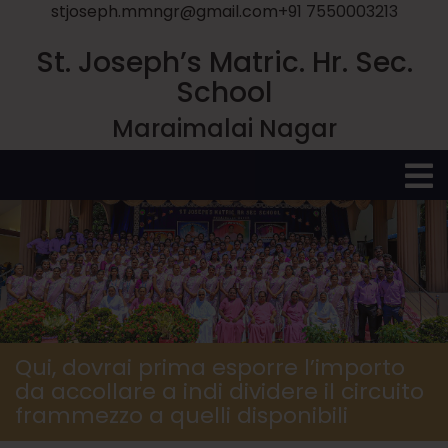
stjoseph.mmngr@gmail.com
+91 7550003213
St. Joseph’s Matric. Hr. Sec.
School
Maraimalai Nagar
O
M
Qui, dovrai prima esporre l’importo
da accollare a indi dividere il circuito
frammezzo a quelli disponibili