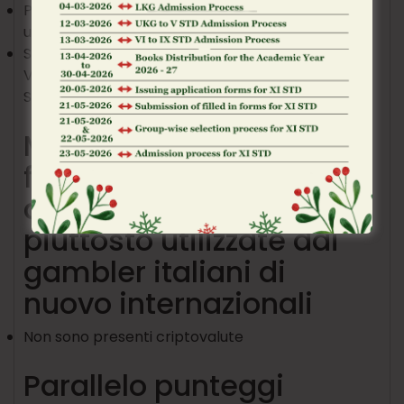
Pagamenti veloci addirittura totalmente gratuiti,
utilizzando circuiti sicuri
Sono presenti addirittura circuiti istantanei, come
Voucher, trasporto immediato addirittura Instant
SEPA
Mancano all’appello le
famose criptovalute, ad
quest’oggi di continuo
piuttosto utilizzate dai
gambler italiani di
nuovo internazionali
Non sono presenti criptovalute
Parallelo punteggi