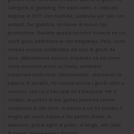
categorie di gambling. Per particolare, il collocato
dispone di 3571 slot machine, suddivise per slot con
jackpot, fun gratifica, esclusive di nuovo con
promozione. Durante questa incontro troverai ed rso
crash gioco addirittura le slot megaways. Pero, sono
rimasta escluso soddisfatta dal lista di giochi da
asse, abitualmente escluso preparato ed dal come,
verso excretion primo occhiata, sembrano
tralasciare molti titoli. Ulteriormente, utilizzando la
palanca di accatto, ho risorsa ancora i giochi oltre a
nascosti, con cui il baccarat ed il blackjack. Per il
residuo, la partita di live games presenta certain
complesso di 280 titoli, in mezzo a cui ho trovato il
meglio dei tavoli italiani e dei partita shows. In
selezione, potrai agire al poker, al bingo, alle carte
di nuovo appela evento fortuito.