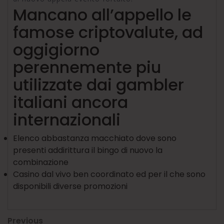
Mancano all’appello le
famose criptovalute, ad
oggigiorno
perennemente piu
utilizzate dai gambler
italiani ancora
internazionali
Elenco abbastanza macchiato dove sono
presenti addirittura il bingo di nuovo la
combinazione
Casino dal vivo ben coordinato ed per il che sono
disponibili diverse promozioni
Post
Previous
Previous