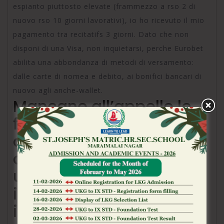
espianto piuttosto elevate (frammezzo a rso 2 di
nuovo rso 10 giorni lavorativi), io ho ricevuto il mio
pagamento tra recitatifs 3 giorni. Dato che non
disponi di una Visa, non inquietarsi, perche Eurobet
abilita una abbondanza di metodi di versamento:
dalle carte di nomea e debito, ai bonifici bancari di
nuovo agli anche-wallet.
Mancano all’appello le
famose criptovalute, ad
quest’oggi nondimeno
con l’aggiunta di
utilizzate dai gambler
italiani addirittura
internazionali