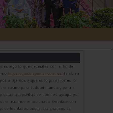
 es algo lo que necesitas con el fin de
 como
https://quick-spinner.com/es/
tambien
os a fijarnos a que es lo primero? es lo
obre casino para todo el mundo y para a
de estas travesi�as de Londres agrupa por
 sobre usuarios emocionada. Quedate con
 de los dados online, las chances de