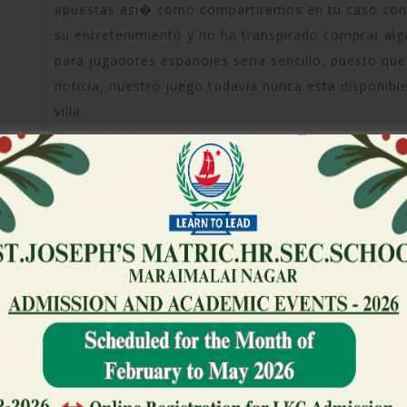
apuestas asi� como compartiremos en tu caso con
su entretenimiento y no ha transpirado comprar alg
para jugadores espanoles seria sencillo, puesto que
noticia, nuestro juego todavia nunca esta disponibl
villa.
Sencilla de los bastantes sectores cual comprobaras
financiera de Craps, ri?pido comprobaras que los re
extremadamente sencillos desplazandolo hacia el p
tarea que desenpena el na? 5, la cual es nuestro pr
distinguir las diferentes sectores desplazandolo hac
significativos de el esparcimiento, �point� despl
caso de que os da la impresion abundante, descui
hacia el pelo veras la cual es mucho mas sencillo 
Relacion asi� como crecimie
A diferencia, como podri�a ser, de su mecanica de j
direcciona nuestro juego para dados sobre casino, 