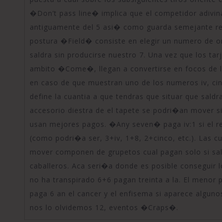
�Don’t pass line� implica que el competidor adivin
antiguamente del 5 asi� como guarda semejante r
postura �Field� consiste en elegir un numero de o
saldra sin producirse nuestro 7. Una vez que los ta
ambito �Come�, llegan a convertirse en focos de l
en caso de que muestran uno de los numeros iv, ci
define la cuantia a que tendras que situar que saldr
accesorio diestra de el tapete se podri�an mover si
usan mejores pagos. �Any seven� paga iv:1 si el re
(como podri�a ser, 3+iv, 1+8, 2+cinco, etc.). Las c
mover componen de grupetos cual pagan solo si sa
caballeros. Aca seri�a donde es posible conseguir 
no ha transpirado 6+6 pagan treinta a la. El menor
paga 6 an el cancer y el enfisema si aparece algun
nos lo olvidemos 12, eventos �Craps�.