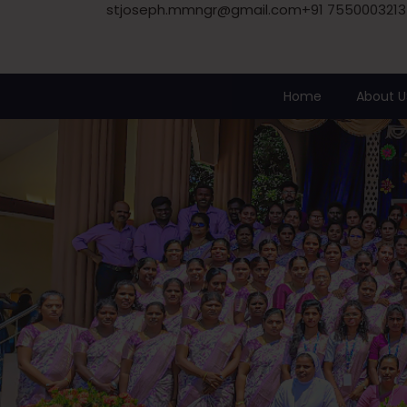
stjoseph.mmngr@gmail.com
+91 7550003213
Home
About U