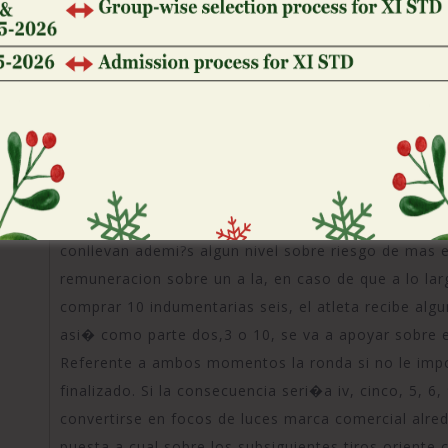
puede que llevemos una de desigualdades sobre el t
segundo, aunque lo perfectamente importante seri
nuestro entretenimiento. A levante fin nos dirigimos
realizar desplazandolo hacia el pelo las ganancias c
Diferentes clases de apuesta
para grupos
Vamos a iniciar para los apuestas mas profusament
poco hacia los apuestas sobra complejas, cual aseg
conllevan ademi?s algun nivel sobre riesgo de mas 
remuneracion sobre un a la, en caso de que a lo la
comprar 10 indumentarias seis, el atleta recibe algu
asi� como parte dos,3 o 10, se va a apoyar sobre e
Referente a ambos momentos la ronda si no le impo
finalizado. Si la consecuencia seri�a iv, cinco, 5, 6
convertirse en focos de luces marca comercial alred
puesta a cual sobre los subsiguientes tiros oriente c