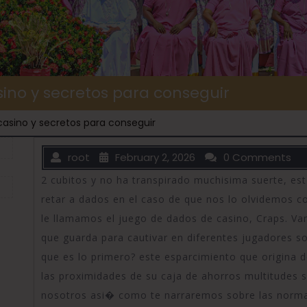
sino y secretos para conseguir
casino y secretos para conseguir
root
February 2, 2026
0 Comments
2 cubitos y no ha transpirado muchisima suerte, esto
retar a dados en el caso de que nos lo olvidemos
le llamamos el juego de dados de casino, Craps. Vam
que guarda para cautivar en diferentes jugadores s
que es lo primero? este esparcimiento que origina 
las proximidades de su caja de ahorros multitudes
nosotros asi� como te narraremos sobre las normas