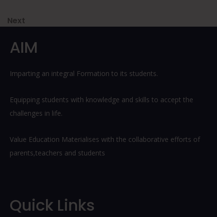
Post
navigation
Next
Next
Post
AIM
Imparting an integral Formation to its students.
Equipping students with knowledge and skills to accept the
challenges in life.
Value Education Materialises with the collaborative efforts of
parents,teachers and students
Quick Links