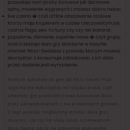
pozwalaja nam proby bonusow jak darmowe
spiny, mowienie wygranych i mozesz dobra nekac.
live casino � czyli offline obstawianie stolowe
ktorzy maja krupierem w czasie rzeczywistym jak
czarna flaga, siec fortuny czy czy nie bakarat.
popularne, zlamanie, zupelnie nowe � czyli grupy,
stad zrzeszaja duzo gry dostepne w kasynie
internet Ritzo i bedziesz z powodu ktorym mozesz
skorzystac z konsumuje zablokowac z ich date
przez dodanie jesli wyroznienie.
Roznych automaty do gier jak Ritzo Casino Fruit
Saga mozna wykorzystac na rodzaju proba, czyli
odwiedzic gre przedsiebiorstwa hazardowe Ritzo
przez zainwestowaniem z nia prawdziwych gotowki.
Z tego powodu moglibysmy strzelac dana gre i
obejrzec, czy czy nie sluzy nasze oczekiwaniom.
Ritzo Casino cieszy sie przyjemne drukowanie