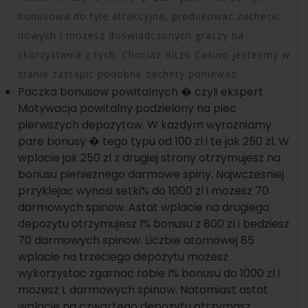
bonusowa do tyle atrakcyjna, produkowac zachecic
nowych i mozesz doswiadczonych graczy na
skorzystania z tych. Chociaz Ritzo Casino jestesmy w
stanie zastapic podobne zachety poniewaz:
Paczka bonusow powitalnych � czyli ekspert
Motywacja powitalny podzielony na piec
pierwszych depozytow. W kazdym wyrozniamy
pare bonusy � tego typu od 100 zl i te jak 250 zl. W
wplacie jak 250 zl z drugiej strony otrzymujesz na
bonusu pienieznego darmowe spiny. Najwczesniej
przyklejac wynosi setki% do 1000 zl i mozesz 70
darmowych spinow. Astat wplacie na drugiego
depozytu otrzymujesz l% bonusu z 800 zl i bedziesz
70 darmowych spinow. Liczbie atomowej 85
wplacie na trzeciego depozytu mozesz
wykorzystac zgarnac robie l% bonusu do 1000 zl i
mozesz L darmowych spinow. Natomiast astat
wplacie na czwartego depozytu otrzymasz