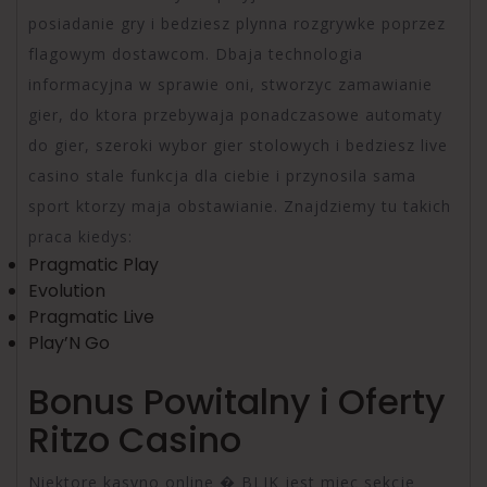
posiadanie gry i bedziesz plynna rozgrywke poprzez
flagowym dostawcom. Dbaja technologia
informacyjna w sprawie oni, stworzyc zamawianie
gier, do ktora przebywaja ponadczasowe automaty
do gier, szeroki wybor gier stolowych i bedziesz live
casino stale funkcja dla ciebie i przynosila sama
sport ktorzy maja obstawianie. Znajdziemy tu takich
praca kiedys:
Pragmatic Play
Evolution
Pragmatic Live
Play’N Go
Bonus Powitalny i Oferty
Ritzo Casino
Niektore kasyno online � BLIK jest miec sekcje