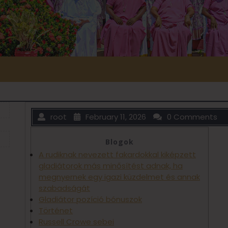
root
February 11, 2026
0 Comments
Blogok
A rudiknak nevezett fakardokkal kiképzett
gladiátorok más minősítést adnak, ha
megnyernek egy igazi küzdelmet és annak
szabadságát
Gladiátor pozíció bónuszok
Történet
Russell Crowe sebei