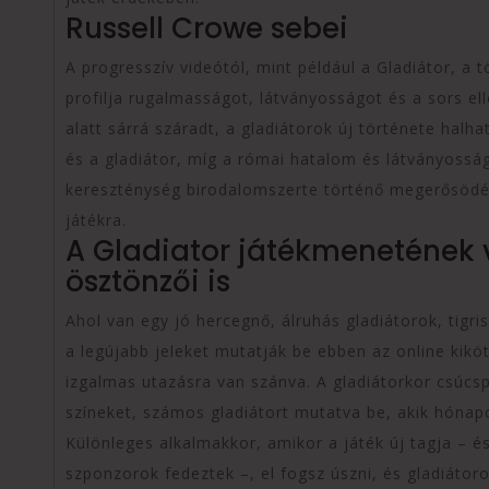
Russell Crowe sebei
A progresszív videótól, mint például a Gladiátor, a 
profilja rugalmasságot, látványosságot és a sors ell
alatt sárrá száradt, a gladiátorok új története halh
és a gladiátor, míg a római hatalom és látványossá
kereszténység birodalomszerte történő megerősödés
játékra.
A Gladiator játékmenetének
ösztönzői is
Ahol van egy jó hercegnő, álruhás gladiátorok, tigri
a legújabb jeleket mutatják be ebben az online kiköt
izgalmas utazásra van szánva. A gladiátorkor csúcs
színeket, számos gladiátort mutatva be, akik hónap
Különleges alkalmakkor, amikor a játék új tagja – é
szponzorok fedeztek –, el fogsz úszni, és gladiátor