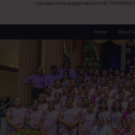
stjoseph.mmngr@gmail.com
+91 7550003213
Home
About U