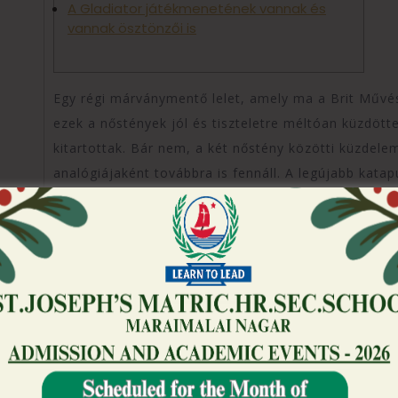
A Gladiator játékmenetének vannak és
vannak ösztönzői is
Egy régi márványmentő lelet, amely ma a Brit Művész
ezek a nőstények jól és tiszteletre méltóan küzdöt
kitartottak. Bár nem, a két nőstény közötti küzdelem
analógiájaként továbbra is fennáll.
A legújabb katap
fejlesztették ki), a világon számos gótikus páncél ta
tigriseket?
A rudiknak nevezett fakardok
gladiátorok más minősítést
egy igazi küzdelmet és anna
A versenyek élvezetes lebonyolítása érdekében gon
alakítottak ki. A 2000-ben elkezdett nagyszabású j
Intézet szakértője, Heinz Beste néhány évet töltött