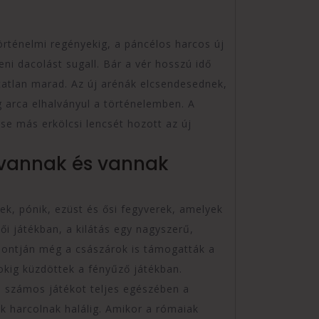
történelmi regényekig, a páncélos harcos új
eni dacolást sugall. Bár a vér hosszú idő
atatlan marad. Az új arénák elcsendesednek,
g arca elhalványul a történelemben. A
e más erkölcsi lencsét hozott az új
 vannak és vannak
sek, pónik, ezüst és ősi fegyverek, amelyek
ői játékban, a kilátás egy nagyszerű,
pontján még a császárok is támogatták a
okig küzdöttek a fényűző játékban.
s számos játékot teljes egészében a
ok harcolnak halálig. Amikor a rómaiak