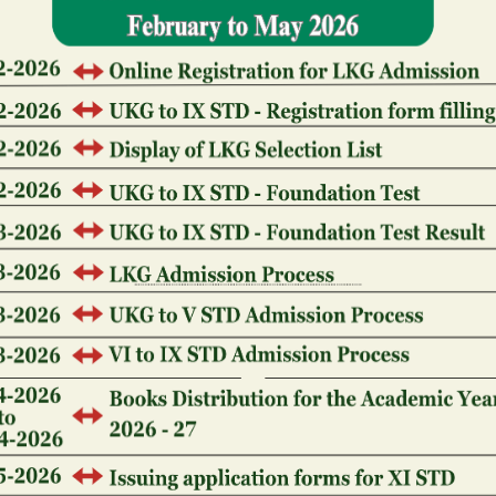
kőművesmunkáinak vizsgálatával. Az aréna padlóján 
a földszint alatt. Közepén egy kör alakú aréna talál
gladiátoriskola volt Róma központjában, ami a Colo
gladiátorképzés egyik eleme. Egy nemrégiben Ausztr
lelőhelyen, Carnuntumban elért áttörés megmutatja, 
Gladiátor pozíció bónuszok
Beszéljétek meg az új, hihetetlenül renderelt közö
csúcson, építsétek fel a családotokat a kiadótokkal 
ellenségeiteket, és hallgassátok nőik új siralmát e
nyílt közösségi vészhelyzeti játék, amely a földeket
megjelent. Szeretek játékosként dolgozni a környeze
Történet
Az ókori szerző és talán az idősebb Plinius történés
arra, hogy egy kemény küzdelem után visszatérjene
A lőfegyverek és a páncélok attól függtek, hogy egy 
tartozott.
Az online játék a legnagyobb nyereményt, a 248 510 d