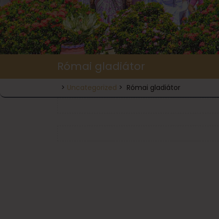
Római gladiátor
>
Uncategorized
>
Római gladiátor