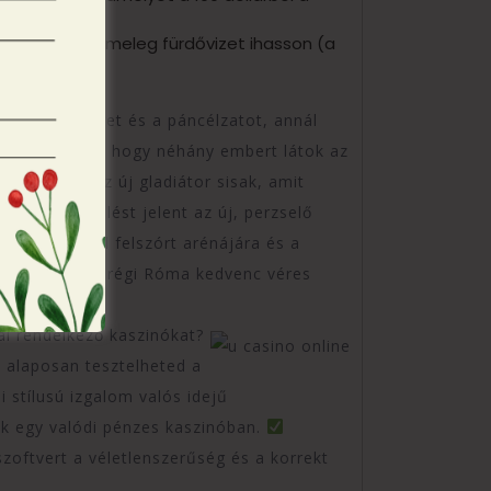
l nyerhet.
szerbe, hogy meleg fürdővizet ihasson (a
átor tüzérséget és a páncélzatot, annál
rétegből látom, hogy néhány embert látok az
coljanak. Az új gladiátor sisak, amit
megkönnyebbülést jelent az új, perzselő
rum homokkal felszórt arénájára és a
t megtudni a régi Róma kedvenc véres
al rendelkező kaszinókat?
és alaposan tesztelheted a
 stílusú izgalom valós idejű
nk egy valódi pénzes kaszinóban.
zoftvert a véletlenszerűség és a korrekt