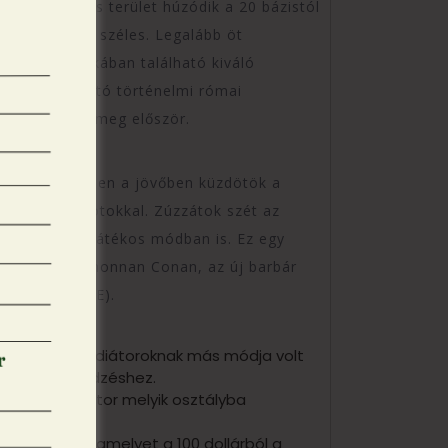
egy hatalmas terület húzódik a 20 bázistól
ható, 62 bázis széles. Legalább öt
sseum árnyékában található kiváló
iában található történelmi római
hol találták meg először.
sséget, miközben a jövőben küzdötök a
és így a klánotokkal. Zúzzátok szét az
gyedül és többjátékos módban is. Ez egy
 foglalja el, ahonnan Conan, az új barbár
t helyett (PVE).
z szerint a gladiátoroknak más módja volt
k a normál edzéshez.
kiváló gladiátor melyik osztályba
ollárt nyeri, amelyet a 100 dollárból a