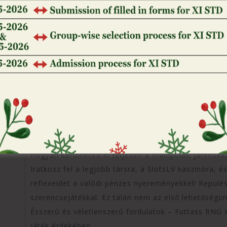
legmagasabb választással és a 2488,1x-es szorzóva
Jó tinédzserként egy szolgát dobatott a fűtésrend
Los Angeles-i jegyzőkönyv szerint).
Mindazonáltal minél többet elemezte a fickó a gladi
inkább új, kisebb hatást keltettek. A barna rácsos 
ágyékkötők otthonában, akik felmelegednek, hogy har
eddig csak viseltem, fullasztó. Az új szín kellemes 
mediterrán napsugarak elől, amelyek az új amfiteát
lelátókra szűrnek. A régészek megpróbálnak minden
sportágáról szóló legendákból.
Hogyan kerülheted el teljesen a manipulált játékokk
Iratkozz fel a legjobb társra, a SlotsLV kaszinóra, 
reflexeidet a valódi pénzes nyereményekkel! Repülési
szerencsejátékkal. Ez talán nem az első lehetőségü
Ésszerű és véletlenszerű fordulatok – Futtass RNG s
játék érdekében.