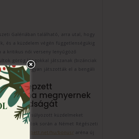
eti Galériában található, arra utal, hogy
tek, és a küzdelem végén függetlenségükig
 a kritikus női verseny lenyűgöző
ultok görög lángokkal játszanak (bizánciak
lálható, és hogyan játszották el a bengáli
kal kiképzett
 adnak, ha megnyernek
k szabadságát
dosan kiegyensúlyozott küzdelmeket
avítási munkálatok során a Német Régészeti
 az
https://spybett.net/hu/bonus/
aréna új