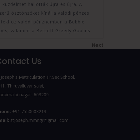
 küzdelmet hallották újra és újra. A
zerű ösztönzőket kínál a valódi pénzes
 játékhoz valódi pénznemben a Bubble
épés, valamint a Betsoft Greedy Goblins.
Next
Next
Post
Contact Us
.Joseph's Matriculation Hr.Sec.School,
1, Thiruvalluvar salai,
araimalai nagar- 603209
hone:
+91 7550003213
mail:
stjoseph.mmngr@gmail.com