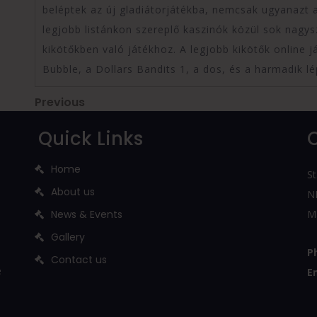
beléptek az új gladiátorjátékba, nemcsak ugyanazt a
legjobb listánkon szereplő kaszinók közül sok nagys
kikötőkben való játékhoz. A legjobb kikötők online
Bubble, a Dollars Bandits 1, a dos, és a harmadik l
Post
Previous
Previous
Post
navigation
Quick Links
Home
St
About us
NH
News & Events
M
Gallery
P
Contact us
e
E