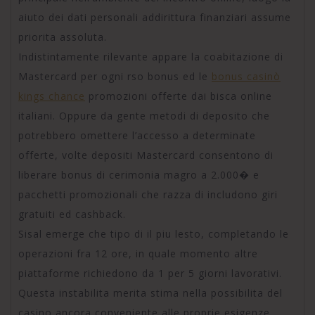
aiuto dei dati personali addirittura finanziari assume
priorita assoluta.
Indistintamente rilevante appare la coabitazione di
Mastercard per ogni rso bonus ed le
bonus casinò
kings chance
promozioni offerte dai bisca online
italiani. Oppure da gente metodi di deposito che
potrebbero omettere l’accesso a determinate
offerte, volte depositi Mastercard consentono di
liberare bonus di cerimonia magro a 2.000� e
pacchetti promozionali che razza di includono giri
gratuiti ed cashback.
Sisal emerge che tipo di il piu lesto, completando le
operazioni fra 12 ore, in quale momento altre
piattaforme richiedono da 1 per 5 giorni lavorativi.
Questa instabilita merita stima nella possibilita del
casino ancora conveniente alle proprie esigenze.