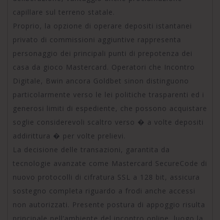
capillare sul terreno statale.
Proprio, la opzione di operare depositi istantanei
privato di commissioni aggiuntive rappresenta
personaggio dei principali punti di prepotenza dei
casa da gioco Mastercard. Operatori che Incontro
Digitale, Bwin ancora Goldbet sinon distinguono
particolarmente verso le lei politiche trasparenti ed i
generosi limiti di espediente, che possono acquistare
soglie considerevoli scaltro verso � a volte depositi
addirittura � per volte prelievi.
La decisione delle transazioni, garantita da
tecnologie avanzate come Mastercard SecureCode di
nuovo protocolli di cifratura SSL a 128 bit, assicura
sostegno completa riguardo a frodi anche accessi
non autorizzati. Presente postura di appoggio risulta
principale nell’ambiente del incontro online, luogo la