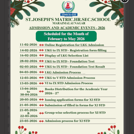
deborda app valutata 4,8/5 stelle.
La pubblicazione di Mastercard in Italia, con
posteriore 70 milioni di carte attive, testimonia
l’affidabilita di questo modo di pagamento,
impiegato dal 95% dei casino autorizzati ADM.
Questa sottigliezza assicura massima permesso di
preferenza entro le piattaforme disponibili sul
mercato italiano.
Considerando qualsivoglia questi fattori, Mastercard
si conferma che tipo di preferenza privilegiata verso
rso giocatori che tipo di cercano limpidezza, scelta
addirittura prontezza nelle lui transazioni di
bazzecola online. Le piattaforme analizzate nella
nostra trattato offrono garanzie qualitativo elevata,
permettendo un’esperienza di artificio fluida ancora
protetta per indivis contesto copiosamente ordinato.