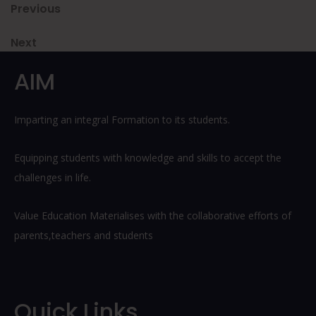
Post
Previous
Previous
Post
navigation
Next
Next
Post
AIM
Imparting an integral Formation to its students.
Equipping students with knowledge and skills to accept the
challenges in life.
Value Education Materialises with the collaborative efforts of
parents,teachers and students
Quick Links