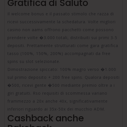
Gratifica di Saluto
Il welcome bonus e il passato stimolo che razza di
ricevi successivamente la schedatura. Volte migliori
casino non aams offrono pacchetti come possono
prendere volte �3.000 totali, distribuiti sui primi 3-5
depositi. Prettamente strutturati come gara gratifica
tasso (100%, 150%, 200%) accompagnati da free
spins su slot selezionate.
Dimostrazione spiccato: 100% magro verso �1.000
sul primo deposito + 200 free spins. Qualora depositi
�500, ricevi gente �500 mediante premio oltre a i
giri gratuiti. Rso requisiti di scommessa variano
frammezzo a 20x anche 40x, significativamente
inferiori riguardo ai 35x-50x dei mucchio ADM.
Cashback anche