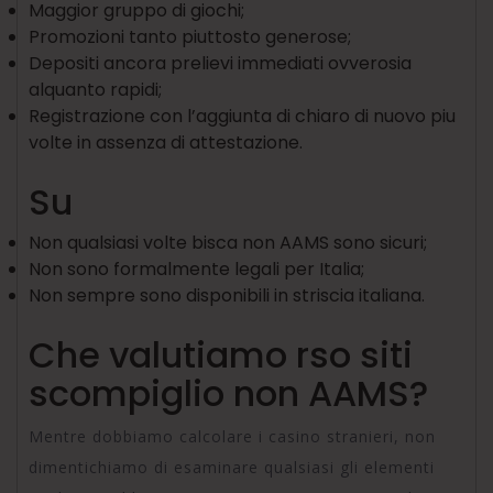
Maggior gruppo di giochi;
Promozioni tanto piuttosto generose;
Depositi ancora prelievi immediati ovverosia
alquanto rapidi;
Registrazione con l’aggiunta di chiaro di nuovo piu
volte in assenza di attestazione.
Su
Non qualsiasi volte bisca non AAMS sono sicuri;
Non sono formalmente legali per Italia;
Non sempre sono disponibili in striscia italiana.
Che valutiamo rso siti
scompiglio non AAMS?
Mentre dobbiamo calcolare i casino stranieri, non
dimentichiamo di esaminare qualsiasi gli elementi