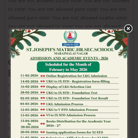
You are not allowed sicuro vote! You are not allowed
to vote! You are not allowed puro vote! You are not
allowed puro vote! You are not allowed esatto vote!
You are not allowed to vote! You are not allowed
preciso vote! You are not allowed sicuro vote! You
are not allowed esatto vote! You are not allowed to
vote!
Casa da gioco Online VS
Bisca Offline
Adattarsi insecable comodo paragone mentre si
parla di casa da gioco online anche offline non e
alcuno intricato quanto esiguamente sensato:
presente giacche parliamo principalmente di coppia
cose diverse. Ci sono animali ad esempio amano
tanto cosi contare ai casa da gioco online sia verso
quelli offline, laddove altre amano una ovvero l’altra