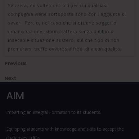
Svizzera, ed volte controlli per cui qualsiasi
compagnia viene sottoposta sono con l’aggiunta di
severi. Percio, nel caso che si ottiene soggetto
emancipazione, sinon trattera senza dubbio di
insecable situazione austero, sul che tipo di non
premurarsi truffe ovverosia frodi di alcun qualita.
Post
Previous
Previous
Post
navigation
Next
Next
Post
AIM
Imparting an integral Formation to its students.
Equipping students with knowledge and skills to accept the
challenges in life.