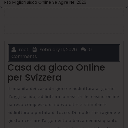
Rso Migliori Bisca Online Se Agire Nel 2026
root
February 11, 2026
0
Comments
Casa da gioco Online
per Svizzera
Il umanita dei casa da gioco e addirittura al giorno
d’oggi pallido, addirittura la nascita dei casino online
ha reso complesso di nuovo oltre a stimolante
addirittura a portata di tocco. Di modo che ragione e
giusto ricercare l’argomento a barcamenarsi quanto