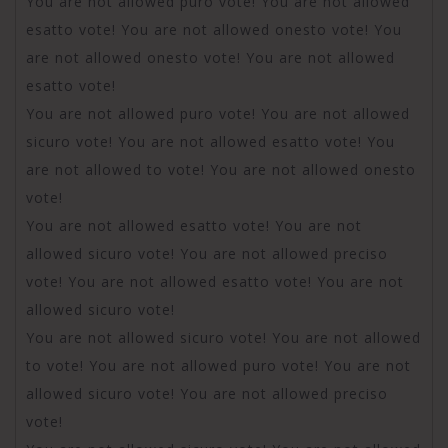
You are not allowed puro vote! You are not allowed
esatto vote! You are not allowed onesto vote! You
are not allowed onesto vote! You are not allowed
esatto vote!
You are not allowed puro vote! You are not allowed
sicuro vote! You are not allowed esatto vote! You
are not allowed to vote! You are not allowed onesto
vote!
You are not allowed esatto vote! You are not
allowed sicuro vote! You are not allowed preciso
vote! You are not allowed esatto vote! You are not
allowed sicuro vote!
You are not allowed sicuro vote! You are not allowed
to vote! You are not allowed puro vote! You are not
allowed sicuro vote! You are not allowed preciso
vote!