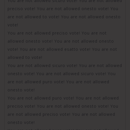
You are not allowed sicuro vote! You are not allowed
preciso vote! You are not allowed onesto vote! You
are not allowed to vote! You are not allowed onesto
vote!
You are not allowed preciso vote! You are not
allowed onesto vote! You are not allowed onesto
vote! You are not allowed esatto vote! You are not
allowed to vote!
You are not allowed sicuro vote! You are not allowed
onesto vote! You are not allowed sicuro vote! You
are not allowed puro vote! You are not allowed
onesto vote!
You are not allowed puro vote! You are not allowed
preciso vote! You are not allowed onesto vote! You
are not allowed preciso vote! You are not allowed
onesto vote!