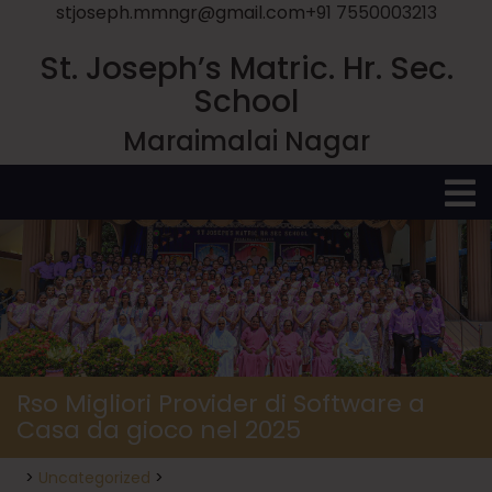
stjoseph.mmngr@gmail.com
+91 7550003213
St. Joseph’s Matric. Hr. Sec.
School
Maraimalai Nagar
O
M
Rso Migliori Provider di Software a
Casa da gioco nel 2025
>
Uncategorized
>