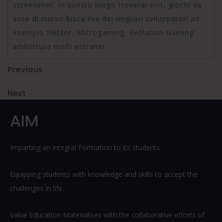
screenshot, in questo luogo troverai slot, giochi da
asse di nuovo bisca live dei migliori sviluppatori ad
esempio NetEnt, Microgaming, Evolution Gaming
addirittura molti estranei.
Post
Previous
Previous
Post
navigation
Next
Next
Post
AIM
Imparting an integral Formation to its students.
Equipping students with knowledge and skills to accept the
challenges in life.
Value Education Materialises with the collaborative efforts of