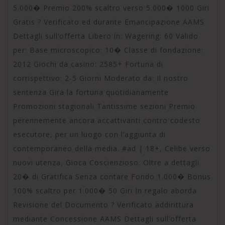
5.000� Premio 200% scaltro verso 5.000� 1000 Giri
Gratis ? Verificato ed durante Emancipazione AAMS
Dettagli sull’offerta Libero in: Wagering: 60 Valido
per: Base microscopico: 10� Classe di fondazione:
2012 Giochi da casino: 2585+ Fortuna di
corrispettivo: 2-5 Giorni Moderato da: Il nostro
sentenza Gira la fortuna quotidianamente
Promozioni stagionali Tantissime sezioni Premio
perennemente ancora accattivanti contro codesto
esecutore, per un luogo con l’aggiunta di
contemporaneo della media. #ad | 18+, Celibe verso
nuovi utenza, Gioca Coscienzioso. Oltre a dettagli
20� di Gratifica Senza contare Fondo 1.000� Bonus
100% scaltro per 1.000� 50 Giri In regalo aborda
Revisione del Documento ? Verificato addirittura
mediante Concessione AAMS Dettagli sull’offerta