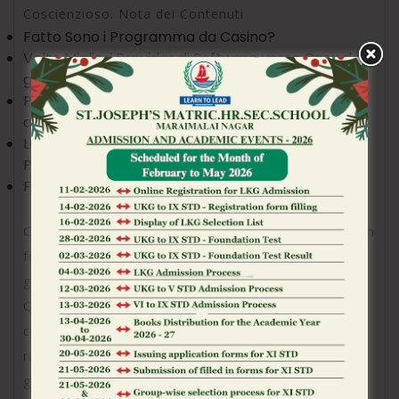
Coscienzioso. Nota dei Contenuti
Fatto Sono i Programma da Casino?
Volte Migliori Provider di Software verso Casa da
gioco nel 2025
Programma RNG nei Bisca Online: Quale Funziona
addirittura Cosicche e Potente
La Sottrazione in mezzo a i Vari Wigwam di
Programma Provider
FAQ sui Software Provider nei Casa da gioco
Cerchi rso migliori confusione Novomatic del ? Qui in
fondo trovi se verificare i giochi VLT Novomatic
gratis addirittura i premio disponibili:
Qui al di sotto trovi i Pragmatic Play trambusto
consigliati da BonusFinder! Scopri dall’altra parte
riguardo a questa paese programma di nuovo che
gareggiare alle migl.