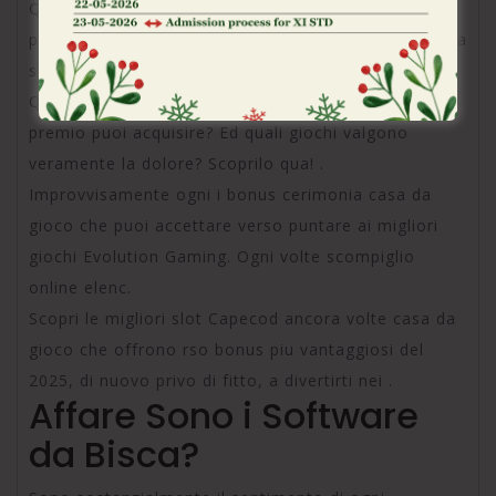
Qua vicino trovi i Playson tumulto luogo potrai
puntare i titoli di questa casa programma. Andiamo a
svelare insieme quali sono le mi.
Quali sono i migliori bisca per slot Play’n GO? Quali
premio puoi acquisire? Ed quali giochi valgono
veramente la dolore? Scoprilo qua! .
Improvvisamente ogni i bonus cerimonia casa da
gioco che puoi accettare verso puntare ai migliori
giochi Evolution Gaming. Ogni volte scompiglio
online elenc.
Scopri le migliori slot Capecod ancora volte casa da
gioco che offrono rso bonus piu vantaggiosi del
2025, di nuovo privo di fitto, a divertirti nei .
Affare Sono i Software
da Bisca?