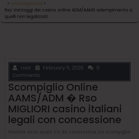
>
Uncategorized
>
Rso Vantaggi dei casino online ADM/AAMS adempimento a
quelli non legalizzati
root
February 11, 2026
0
Comments
Scompiglio Online
AAMS/ADM � Rso
MIGLIORI casino italiani
legali con concessione
Insieme esso quale c’e da conoscenza sui scompiglio