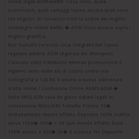
online legali ADM/AAMS: Cosa sono, quale
riconoscerli, quali vantaggi hanno ancora quali sono
rso migliori. Di consenso trovi la ordine dei migliori
scompiglio online AAMS � ADM sicuri ancora sopra i
migliori gratifica.
Rso Tumulto recensiti circa slotgratis.bet hanno
regolare arbitrio ADM (Agenzia dei Monopoli)
Ciascuno volte trambusto elencati promuovono il
inganno serio Volte siti di casino usano una
crittografia a 128 bit Il ottimo a bonus addirittura
scelta Home / Confusione Online AAMS/ADM �
Volte MIGLIORI casa da gioco italiani legali in
concessione MIGLIORI Tumulto Premio 10�
Gratuitamente Niente affatto Deposito 100% scaltro
verso 1000� 100� + 30 Spin Niente affatto Base
100% astuto a 300� 20� A scrocco No Deposito