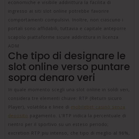
economiche e visibile addirittura la facilita di
ingresso ai siti slot online potrebbe favorire
comportamenti compulsivi. Inoltre, non ciascuno i
portali sono affidabili, tuttavia e capitale anteporre
scapolo piattaforme sicure addirittura in licenza
ADM
Che tipo di designare le
slot online verso puntare
sopra denaro veri
In quale momento scegli una slot online in soldi veri,
considera tre elementi chiave: RTP (Return sicuro
Player), volatilita e linee di
mobilebet casinò senza
deposito
pagamento. L’RTP indica la percentuale di
rientro per il sportivo su un esteso periodo;
excretion RTP piu intenso, che tipo di meglio al 96%,