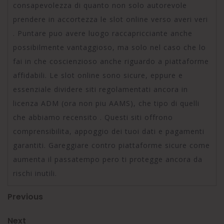
consapevolezza di quanto non solo autorevole
prendere in accortezza le slot online verso averi veri
. Puntare puo avere luogo raccapricciante anche
possibilmente vantaggioso, ma solo nel caso che lo
fai in che coscienzioso anche riguardo a piattaforme
affidabili. Le slot online sono sicure, eppure e
essenziale dividere siti regolamentati ancora in
licenza ADM (ora non piu AAMS), che tipo di quelli
che abbiamo recensito . Questi siti offrono
comprensibilita, appoggio dei tuoi dati e pagamenti
garantiti. Gareggiare contro piattaforme sicure come
aumenta il passatempo pero ti protegge ancora da
rischi inutili.
Post
Previous
Previous
Post
navigation
Next
Next