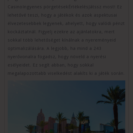
CasinoIngyenes pörgetésekÉrtékelésJátssz most! Ez
lehetővé teszi, hogy a játékok és azok aspektusai
élvezetesebbek legyenek, ahelyett, hogy valódi pénzt
kockáztatnál. Figyelj ezekre az ajánlatokra, mert
sokkal több lehetőséget kínálnak a nyereményeid
optimalizálására. A legjobb, ha mind a 243
nyerővonalra fogadsz, hogy növeld a nyerési
esélyeidet. Ez segít abban, hogy sokkal
megalapozottabb viselkedést alakíts ki a játék során.