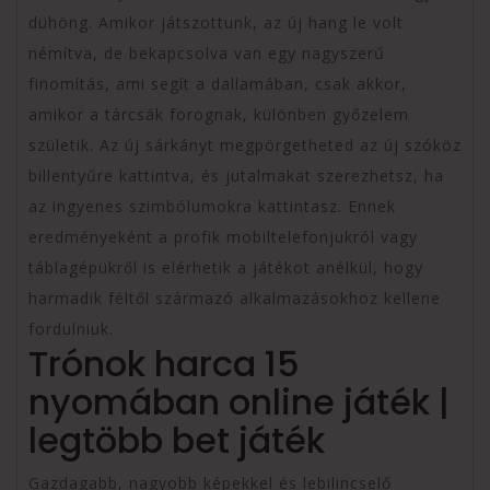
dühöng. Amikor játszottunk, az új hang le volt
némítva, de bekapcsolva van egy nagyszerű
finomítás, ami segít a dallamában, csak akkor,
amikor a tárcsák forognak, különben győzelem
születik. Az új sárkányt megpörgetheted az új szóköz
billentyűre kattintva, és jutalmakat szerezhetsz, ha
az ingyenes szimbólumokra kattintasz.
Ennek
eredményeként a profik mobiltelefonjukról vagy
táblagépükről is elérhetik a játékot anélkül, hogy
harmadik féltől származó alkalmazásokhoz kellene
fordulniuk.
Trónok harca 15
nyomában online játék |
legtöbb bet játék
Gazdagabb, nagyobb képekkel és lebilincselő