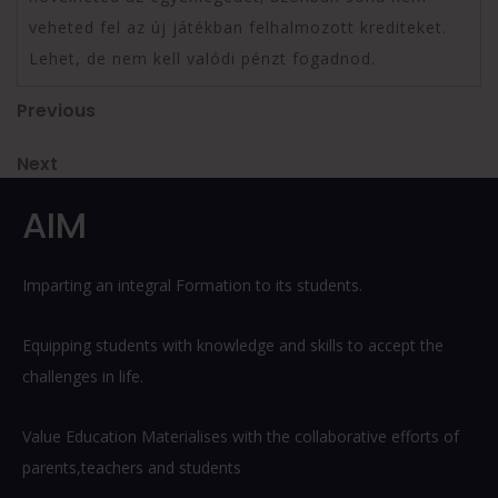
veheted fel az új játékban felhalmozott krediteket.
Lehet, de nem kell valódi pénzt fogadnod.
Post
Previous
Previous
Post
navigation
Next
Next
Post
AIM
Imparting an integral Formation to its students.
Equipping students with knowledge and skills to accept the
challenges in life.
Value Education Materialises with the collaborative efforts of
parents,teachers and students