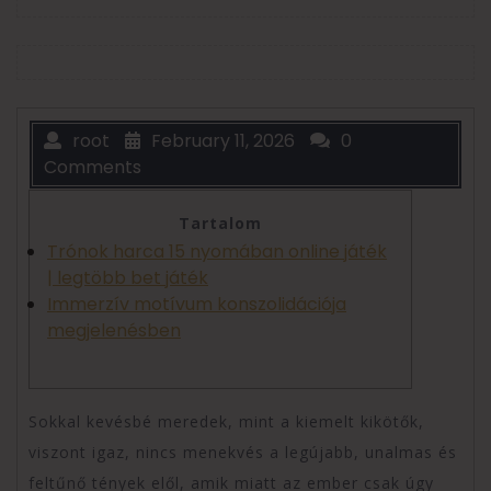
root
February 11, 2026
0
Comments
Tartalom
Trónok harca 15 nyomában online játék
| legtöbb bet játék
Immerzív motívum konszolidációja
megjelenésben
Sokkal kevésbé meredek, mint a kiemelt kikötők,
viszont igaz, nincs menekvés a legújabb, unalmas és
feltűnő tények elől, amik miatt az ember csak úgy