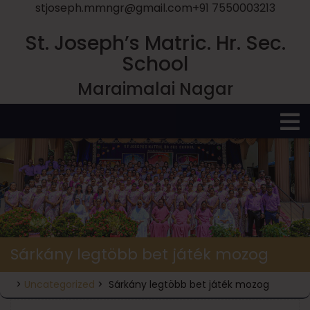
stjoseph.mmngr@gmail.com
+91 7550003213
St. Joseph’s Matric. Hr. Sec.
School
Maraimalai Nagar
O
M
Sárkány legtöbb bet játék mozog
>
Uncategorized
>
Sárkány legtöbb bet játék mozog