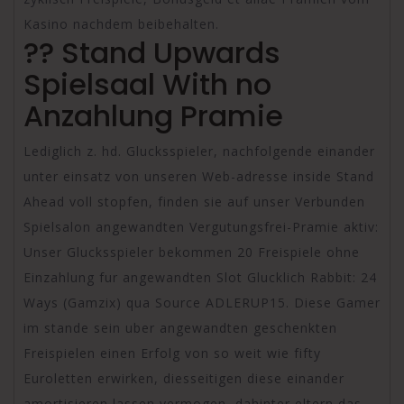
Kasino nachdem beibehalten.
?? Stand Upwards
Spielsaal With no
Anzahlung Pramie
Lediglich z. hd. Glucksspieler, nachfolgende einander
unter einsatz von unseren Web-adresse inside Stand
Ahead voll stopfen, finden sie auf unser Verbunden
Spielsalon angewandten Vergutungsfrei-Pramie aktiv:
Unser Glucksspieler bekommen 20 Freispiele ohne
Einzahlung fur angewandten Slot Glucklich Rabbit: 24
Ways (Gamzix) qua Source ADLERUP15. Diese Gamer
im stande sein uber angewandten geschenkten
Freispielen einen Erfolg von so weit wie fifty
Euroletten erwirken, diesseitigen diese einander
amortisieren lassen vermogen, dahinter eltern das