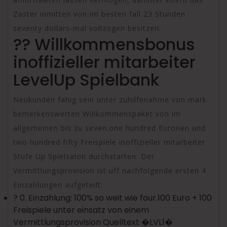
Zaster inmitten von im besten fall 23 Stunden
seventy dollars-mal vollzogen besitzen.
?? Willkommensbonus
inoffizieller mitarbeiter
LevelUp Spielbank
Neukunden fahig sein unter zuhilfenahme von mark
bemerkenswerten Willkommenspaket von im
allgemeinen bis zu seven.one hundred Euronen und
two hundred fifty Freispiele inoffizieller mitarbeiter
Stufe Up Spielsalon durchstarten. Der
Vermittlungsprovision ist uff nachfolgende ersten 4
Einzahlungen aufgeteilt:
? 0. Einzahlung: 100% so weit wie four.100 Euro + 100
Freispiele unter einsatz von einem
Vermittlungsprovision Quelltext �LVL1�