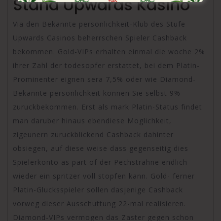
Stand Upwards Kasino
Via den Bekannte personlichkeit-Klub des Stufe
Upwards Casinos beherrschen Spieler Cashback
bekommen. Gold-VIPs erhalten einmal die woche 2%
ihrer Zahl der todesopfer erstattet, bei dem Platin-
Prominenter eignen sera 7,5% oder wie Diamond-
Bekannte personlichkeit konnen Sie selbst 9%
zuruckbekommen. Erst als mark Platin-Status findet
man daruber hinaus ebendiese Moglichkeit,
zigeunern zuruckblickend Cashback dahinter
obsiegen, auf diese weise dass gegenseitig dies
Spielerkonto as part of der Pechstrahne endlich
wieder ein spritzer voll stopfen kann. Gold- ferner
Platin-Glucksspieler sollen dasjenige Cashback
vorweg dieser Ausschuttung 22-mal realisieren.
Diamond-VIPs vermogen das Zaster gegen schon