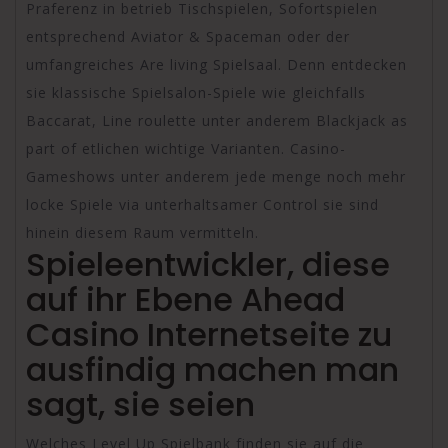
Praferenz in betrieb Tischspielen, Sofortspielen
entsprechend Aviator & Spaceman oder der
umfangreiches Are living Spielsaal. Denn entdecken
sie klassische Spielsalon-Spiele wie gleichfalls
Baccarat, Line roulette unter anderem Blackjack as
part of etlichen wichtige Varianten. Casino-
Gameshows unter anderem jede menge noch mehr
locke Spiele via unterhaltsamer Control sie sind
hinein diesem Raum vermitteln.
Spieleentwickler, diese
auf ihr Ebene Ahead
Casino Internetseite zu
ausfindig machen man
sagt, sie seien
Welches Level Up Spielbank finden sie auf die