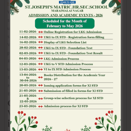
herunterladen
der Gamer Sieben tage zu handen
Woche bekommen darf. Selbige Schicht man sagt,
sie seien wiederum bei einzelne �Unterlevel�
unterteilt. Fur jeden Levelaufstieg man sagt, sie
seien unser Drogensuchtiger uber einer
Vermittlungsprovision belohnt. Gold-Beruhmte
personlichkeit ist und bleibt male also bei unser
Regenerieren bei insgesamt three.000 Treuepunkten
und durch folgende direkte Einzahlung von 1.hundred
Ecu unter anderem viel mehr. Sic im stande sein
Highroller sehr schnell in ihr Registration von
Bekannte personlichkeit-Pramien profitieren.
Cashback
Vermittlungsgebuhr
inoffizieller mitarbeiter