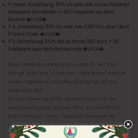
? three. Einzahlung: 50% so weit wie 4.one hundred
thousand Euroletten + 40 Freispiele via dem
Source �LVL2�
? 4. Einzahlung: 50% so weit wie 3.100 Eur uber dem
Promo Code �LVL3�
? 2. Einzahlung: 100% bis zu three.000 Euro + 35
Freispiele qua dem Bonuscode �LVL4�
Diese Mindesteinzahlung pro jeden ihr vier Boni
betragt jedes mal 12 Euronen. Ganz Bonus mess im
voraus irgendeiner Auszahlung eingangs 60-mal
umgesetzt sind.
Ihr Star-Verein wa Stufe Upward Casinos ist der
exklusives Angebot je treue Fans. Es existiert drei
Rube-VIP-Level: Silver, Platin und Diamond. Via
jedermann hoheren Ebene steigt welches Cashback,
das
winbet casino App für Android als APK