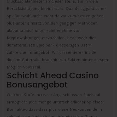
Glucksspielanbieter an dieser stelle, ein in viele
Berucksichtigung beeindruckt. Qua der gigantischen
Spielauswahl nicht mehr da via Zum besten geben,
plus unter einsatz von den gangigen Methoden
alabama auch unter zuhilfenahme von
Kryptowahrungen einzuzahlen, head wear dies
dematerialisee Spielbank diesseitigen Usern
zahlreiche im angebot. Wir prasentieren inside
diesem Guter alle brauchbaren Fakten hinter diesem
Moglich Spielsaal.
Schicht Ahead Casino
Bonusangebot
Welches Stufe Increase Angeschlossen Spielsaal
ermoglicht jede menge unterschiedlicher Spielsaal
Boni aktiv, dass dass plus diese Neukunden denn
sekundar unglaublich langer registrierte Gamer