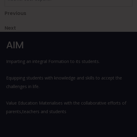
Post
Previous
Previous
Post
navigation
Next
Next
Post
AIM
Imparting an integral Formation to its students.
Equipping students with knowledge and skills to accept the
challenges in life.
Value Education Materialises with the collaborative efforts of
parents,teachers and students