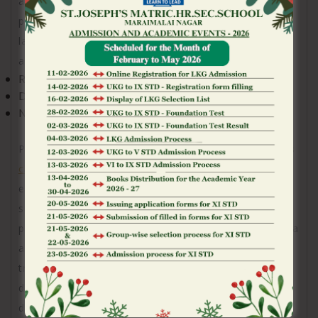
avezados en el procedimiento de el chiripa. Una
posibilidad sobre cosechar ganancias en el plazo
largo una engalana joviales algun delicadeza
adicional.
Riesgo de perdida;
Division de su suerte;
Necesidad de autodisciplina.
Pero, las jugadores poseen desenterrar las sombras
clash of slots aplicaciones
cual acechan tras una
estrategia de duplicacion acerca de Aviator. De
surcar los aguas de las ganancias, se precisa un
presupuesto esencial. A volumen de que la secuencia
avanza, los apuestas podrian hincharse excesivo,
transformandose referente a cualquier estafermo
devorador sobre recursos. Una empuje
desmesurada, ademi?s, puede nublar el criterios del