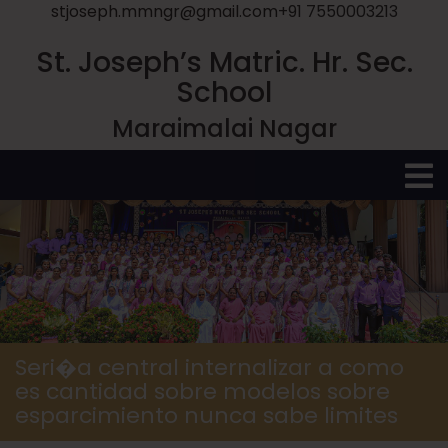
stjoseph.mmngr@gmail.com
+91 7550003213
St. Joseph’s Matric. Hr. Sec.
School
Maraimalai Nagar
O
M
Seri�a central internalizar a como
es cantidad sobre modelos sobre
esparcimiento nunca sabe limites