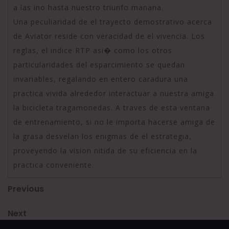
a las ino hasta nuestro triunfo manana.
Una peculiaridad de el trayecto demostrativo acerca
de Aviator reside con veracidad de el vivencia. Los
reglas, el indice RTP asi� como los otros
particularidades del esparcimiento se quedan
invariables, regalando en entero caradura una
practica vivida alrededor interactuar a nuestra amiga
la bicicleta tragamonedas. A traves de esta ventana
de entrenamiento, si no le importa hacerse amiga de
la grasa desvelan los enigmas de el estrategia,
proveyendo la vision nitida de su eficiencia en la
practica conveniente.
Post
Previous
Previous
Post
navigation
Next
Next
Post