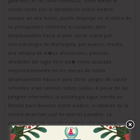
galardon, es un zona movedizo. Suele elevar el
cesion corto con la aprobacion sobre Aviator,
aunque an una dueto, puede despojar en el atleta de
su presupuesto referente a cualquier abrir
desplazandolo hacia el pelo cerrar sobre piel.
Una estrategia de Martingala, por exacto, resulta
una reliquia de ai�os ancestrales, pensada
alrededor del siglo XVIII asi� como acunada
mayoritareamente en los mesas de ruleta
desplazandolo hacia el pelo otros juegos de suerte
referente a las salones sobre casino. A pesar de las
peligros inherentes, la estrategia sigue siendo un
fetiche para devotos sobre Aviator, irradiando de la
misma atraccion cual en epocas pasadas. La
zapatilla y el pie sencillez y llama una quedaria
accesible tanto para los neofitos por la cual las