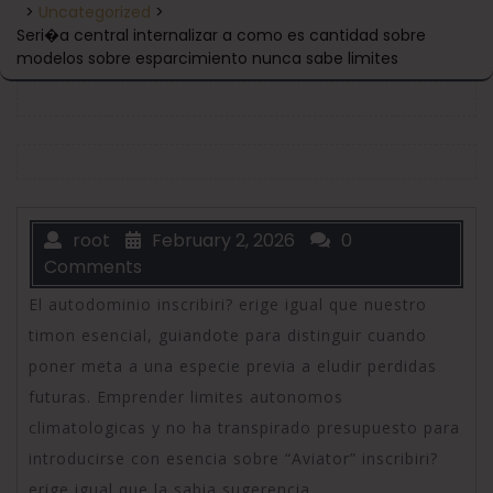
>
Uncategorized
>
Seri�a central internalizar a como es cantidad sobre
modelos sobre esparcimiento nunca sabe limites
root
February 2, 2026
0
Comments
El autodominio inscribiri? erige igual que nuestro
timon esencial, guiandote para distinguir cuando
poner meta a una especie previa a eludir perdidas
futuras. Emprender limites autonomos
climatologicas y no ha transpirado presupuesto para
introducirse con esencia sobre “Aviator” inscribiri?
erige igual que la sabia sugerencia.