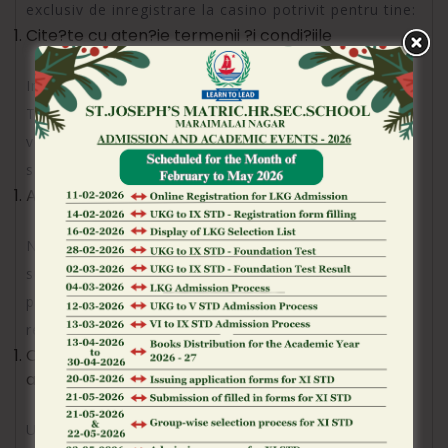
exclusiv de inregistrare la casino potrivit pentru tine:
Cite?te cu aten?ie termenii ?i condi?iile
Inainte de toate, asigura-te ca in?elegi in ce te bagi.
Trebuie sa ?tii criptat cum func?ioneaza oferta ca sa
vei putea sa o revendici lini?tit, ?i sa ai posibilitatea
sa retragi ca?tigurile ziua urmatoare.
Alege un bonus corect stilului tau de joc
N-include rost sa iei un promo?ie cazino care-?i da
sute de spinuri gratuite gratuite la jocuri care nu-?i
plac a?a tare, de exemplu. Intra mai bine un numar
redus de spinuri gratuite, dar la jocul tau preferat.
Opteaza pentru oferte cu limite de ca?tig
avantajoase
Una dintre cele mai ghinioniste momente cand