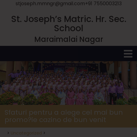
stjoseph.mmngr@gmail.com
+91 7550003213
St. Joseph’s Matric. Hr. Sec.
School
Maraimalai Nagar
O
M
Sfaturi pentru a alege cel mai bun
promo?ie cazino de bun venit
>
Uncategorized
>