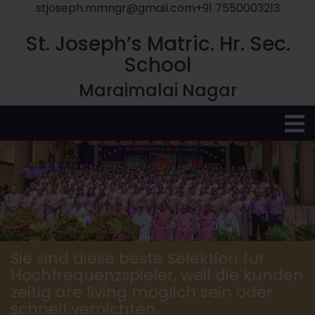
stjoseph.mmngr@gmail.com
+91 7550003213
St. Joseph’s Matric. Hr. Sec.
School
Maraimalai Nagar
O
M
Sie sind diese beste Selektion fur
Hochfrequenzspieler, weil die kunden
zeitig are living moglich sein oder
schnell vernichten