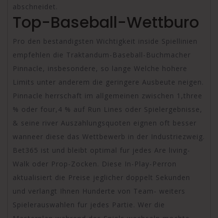
abschneidet.
Top-Baseball-Wettburo
Pro den bestandigsten Wichtigkeit inside Spiellinien
empfehlen die Traktandum-Baseball-Buchmacher
Pinnacle, insbesondere, so lange Welche hohere
Limits unter anderem die geringere Ausbeute neigen.
Pinnacle herrschaft im allgemeinen zwischen 1,three
% oder four,4 % auf Run Lines oder Spielergebnisse,
& seine river Auszahlungsquoten eignen oft besser
wanneer diese das Wettbewerb in der Industriezweig.
Bet365 ist und bleibt optimal fur jedes Are living-
Walk oder Prop-Zocken. Diese In-Play-Perron
aktualisiert die Preise jeglicher doppelt Sekunden
und verlangt Ihnen Hunderte von Team- weiters
Spielerauswahlen fur jedes Partie. Wer die