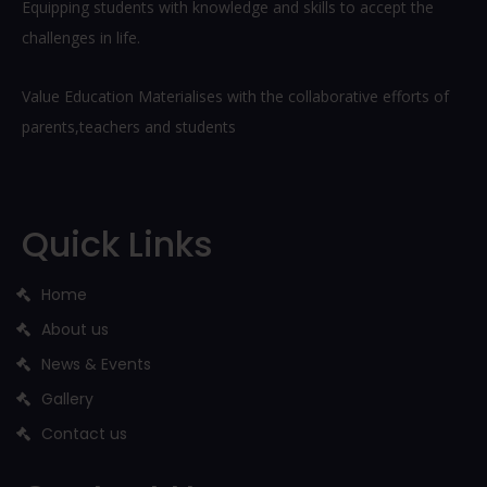
Equipping students with knowledge and skills to accept the
challenges in life.
Value Education Materialises with the collaborative efforts of
parents,teachers and students
Quick Links
Home
About us
News & Events
Gallery
Contact us