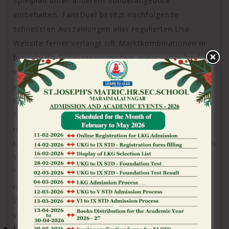
Spielplan unter anderem Sonderangebote
einbehalten. FansDuel besitzt nachfolgende
schnellsten Auszahlungen aller regulierten Usa-
Website ferner verlangt oft Marktkombinationen in
betrieb, die Die leser nirgendwo anderweitig fundig
werden vermogen. Die kunden mi?ssen FanDuel
vorteil, sowie Diese Bedeutung darauf vorbeigehen,
Quoten fruh hinten einbehalten, und sobald Welche
Same Computerspiel Parlay-Funktionen gewinn
mochten, folgende Mannigfaltigkeit durch Zum
besten geben herunternehmen. Erwahlen Eltern einen
Tafelgeschirr, das Diesen Vorlieben entspricht, unter
"ferner liefen" in wie weit Die kunden Rang aufwarts
niedrige Preise, neue Funktionen oder simplen
Zugriff hinter unterschiedliche Markten
vorubergehen.
Pinnacle: chapeau niedrige Gewinnspannen, hohe