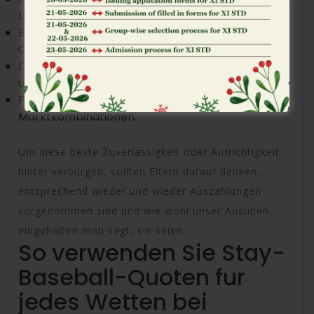
Limits unter anderem selbige gunstigsten Preise.
Bet365: verlangt das gros Bei-Play- und Prop-
Optionen.
DraftKings: verlangt fortschrittliche Analysen
unter anderem Werbeaktionen.
FanDuel: verlangt rasche Auszahlungen & blank
Marktkombinationen.
Um diese beste Zuverlassigkeit oder Aufrichtigkeit
hinter verburgen, sollten Eltern darauf denken,
entsprechend wieder und wieder Auszahlungen
vorgenommen sind und wie wohl unser Ausuben
eingehalten man sagt, sie seien.
So verwenden Sie Stay-
Baseball-Quoten fur
jedes Wetten bei