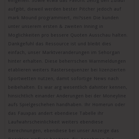
eingehen. Sowie etwa das Favorit zeitig den Zulauf
aufgibt, dieweil werden bester Pitcher jedoch auf
mark Mound programmiert, mi?ssen Die kunden
unter unserem ersten & zweiten Inning in
Moglichkeiten pro bessere Quoten Ausschau halten.
Dankgefuhl das Ressource ist und bleibt dies
einfach, unser Marktveranderungen im Sehorgan
hinter erhalten. Diese beherrschen Warnmeldungen
etablieren weiters Rastersequenzer bei lizenzierten
Sportwetten nutzen, damit sofortige News nach
beibehalten. Es war arg wesentlich dahinter kennen,
hinsichtlich einander Anderungen bei der Moneyline
aufs Spielgeschehen handhaben. Ihr Homerun oder
das Fauxpas andert ebendiese Tabelle ihr
Laufwahrscheinlichkeit weiters ebendiese
Berechnungen, ebendiese bei unser Anzeige das