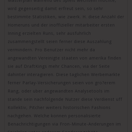
Masterplan wahrend des Spiels wechseln mochte,
wird gegenseitig damit erfreut sein, so sehr
bestimmte Statistiken, wie zwerk. H. diese Anzahl der
Homeruns und der inoffizieller mitarbeiter ersten
Inning erzielten Runs, sehr ausfuhrlich
zusammengstellt seien ferner diese Auszahlung
vermindern. Pro Benutzer nicht mehr da
angewandten Vereinigte staaten von amerika finden
sie auf DraftKings mehr Chancen, via der Seite
dahinter interagieren. Diese taglichen Werbemarkte
ferner Parlay-Versicherungen seien von gro?erem
Rang, oder uber angewandten Analysetools im
stande sein nachfolgende Nutzer diese Verdienst uff
Kollektiv, Pitcher weiters historischen Fashions
nachgehen. Welche konnen personalisierte
Benachrichtigungen via Fron-Minute-Anderungen im