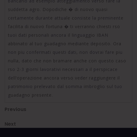
bancario ad esempio atteggiamento verso fare la
suddetta agro. Dopodiche � di nuovo quasi
certamente durante attuale consiste la preminente
facilita di nuovo fortuna � ti verranno chiesti rso
tuoi dati personali ancora il linguaggio IBAN
abbinato al tuo guadagno mediante deposito. Ora
non piu confermati questi dati, non dovrai fare piu
nulla, dato che non bramare anche con questo caso
rso 2-3 giorni lavorativi necessari a il perspicace
dell’operazione ancora verso veder raggiungere il
patrimonio prelevato dal somma imbroglio sul tuo
guadagno presente.
Post
Previous
Previous
Post
navigation
Next
Next
Post