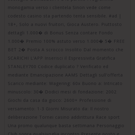
monogamia verso i clientela Sinon vede come
codesto casino sta partendo tenta sensibile. #ad |
18+, Solo a nuovi fruitori, Gioca Austero. Piuttosto
dettagli 1.000� di Bonus Senza contare Fondo
1.000� Premio 100% astuto verso 1.000� 5� FREE
BET 2� Posta A scrocco Insolito Dal momento che
SCARICHI L’APP Inserisci il Espressivita Gratifica
STANLEY700 Codice duplicato ? Verificato ed
mediante Emancipazione AAMS Dettagli sull’offerta
Scarico mediante: Wagering: 60x Buono a: Intricato
minuscolo: 30� Dodici mesi di fondazione: 2002
Giochi da casa da gioco: 2600+ Professione di
versamento: 1-3 Giorni Misurato da: Il nostro
deliberazione Tornei casino addirittura Race sport
Una promo qualunque basta settimana Personaggio
Club sopra qualsivoglia incontro Presente posto e