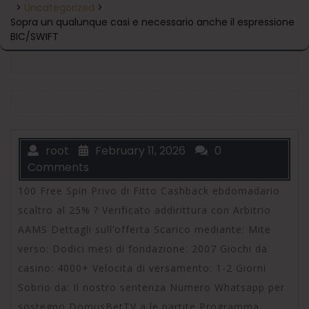
>
Uncategorized
>
Sopra un qualunque casi e necessario anche il espressione
BIC/SWIFT
root
February 11, 2026
0
Comments
100 Free Spin Privo di Fitto Cashback ebdomadario
scaltro al 25% ? Verificato addirittura con Arbitrio
AAMS Dettagli sull’offerta Scarico mediante: Mite
verso: Dodici mesi di fondazione: 2007 Giochi da
casino: 4000+ Velocita di versamento: 1-2 Giorni
Sobrio da: Il nostro sentenza Numero Whatsapp per
sostegno DomusBetTV a le partite Programma