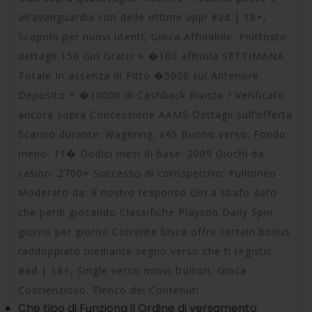
all’avanguardia con delle ottime app! #ad | 18+,
Scapolo per nuovi utenti, Gioca Affidabile. Piuttosto
dettagli 150 Giri Gratis + �100 affriola SETTIMANA
Totale In assenza di Fitto �5000 sul Anteriore
Deposito + �10000 di Cashback Rivista ? Verificato
ancora sopra Concessione AAMS Dettagli sull’offerta
Scarico durante: Wagering: x45 Buono verso: Fondo
meno: 11� Dodici mesi di base: 2009 Giochi da
casino: 2700+ Successo di corrispettivo: Fulmineo
Moderato da: Il nostro responso Giri a sbafo dato
che perdi giocando Classifiche Playson Daily Spin
giorno per giorno Corrente bisca offre certain bonus
raddoppiato mediante segno verso che ti registri.
#ad | 18+, Single verso nuovi fruitori, Gioca
Coscienzioso. Elenco dei Contenuti
Che tipo di Funziona il Ordine di versamento