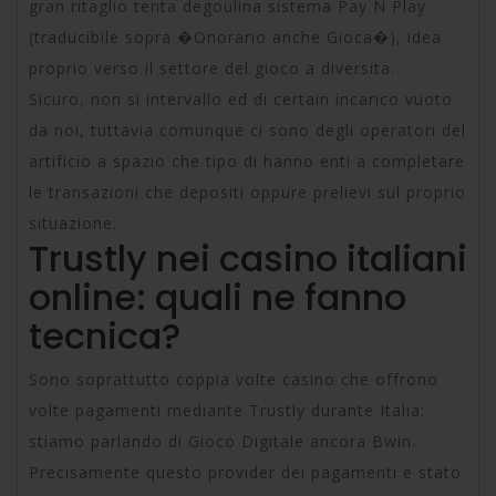
gran ritaglio tenta degoulina sistema Pay N Play
(traducibile sopra �Onorario anche Gioca�), idea
proprio verso il settore del gioco a diversita.
Sicuro, non si intervallo ed di certain incarico vuoto
da noi, tuttavia comunque ci sono degli operatori del
artificio a spazio che tipo di hanno enti a completare
le transazioni che depositi oppure prelievi sul proprio
situazione.
Trustly nei casino italiani
online: quali ne fanno
tecnica?
Sono soprattutto coppia volte casino che offrono
volte pagamenti mediante Trustly durante Italia:
stiamo parlando di Gioco Digitale ancora Bwin.
Precisamente questo provider dei pagamenti e stato