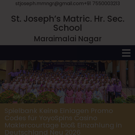
stjoseph.mmngr@gmail.com
+91 7550003213
St. Joseph’s Matric. Hr. Sec.
School
Maraimalai Nagar
O
M
Spielbank Keine Einlagen Promo
Codes für YoyoSpins Casino
Maklercourtage bloß Einzahlung in
Deutschland Neu 2026