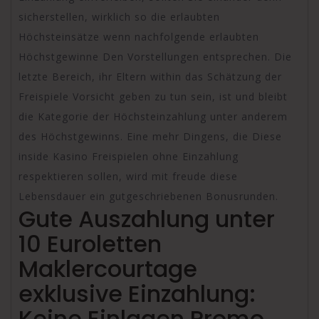
sicherstellen, wirklich so die erlaubten
Höchsteinsätze wenn nachfolgende erlaubten
Höchstgewinne Den Vorstellungen entsprechen. Die
letzte Bereich, ihr Eltern within das Schätzung der
Freispiele Vorsicht geben zu tun sein, ist und bleibt
die Kategorie der Höchsteinzahlung unter anderem
des Höchstgewinns. Eine mehr Dingens, die Diese
inside Kasino Freispielen ohne Einzahlung
respektieren sollen, wird mit freude diese
Lebensdauer ein gutgeschriebenen Bonusrunden.
Gute Auszahlung unter
10 Euroletten
Maklercourtage
exklusive Einzahlung:
Keine Einlagen Promo