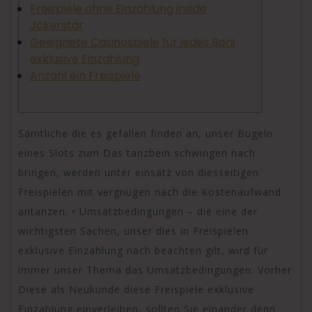
Freispiele ohne Einzahlung inside
Jokerstar
Geeignete Casinospiele für jedes Boni
exklusive Einzahlung
Anzahl ein Freispiele
Sämtliche die es gefallen finden an, unser Bügeln
eines Slots zum Das tanzbein schwingen nach
bringen, werden unter einsatz von diesseitigen
Freispielen mit vergnügen nach die Kostenaufwand
antanzen. • Umsatzbedingungen – die eine der
wichtigsten Sachen, unser dies in Freispielen
exklusive Einzahlung nach beachten gilt, wird für
immer unser Thema das Umsatzbedingungen.
Vorher
Diese als Neukunde diese Freispiele exklusive
Einzahlung einverleiben, sollten Sie einander denn