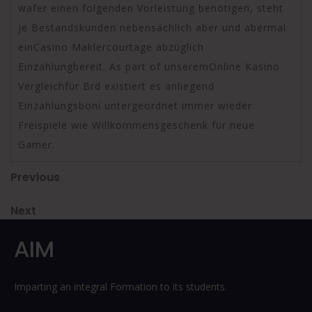
wafer einen folgenden Vorleistung benötigen, steht
je Bestandskunden nebensächlich aber und abermal
einCasino Maklercourtage abzüglich
Einzahlungbereit. As part of unseremOnline Kasino
Vergleichfür Brd existiert es anliegend
Einzahlungsboni untergeordnet immer wieder
Freispiele wie Willkommensgeschenk für neue
Gamer.
Post
Previous
Previous
Post
navigation
Next
Next
Post
AIM
Imparting an integral Formation to its students.