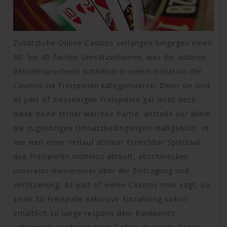
Zusätzliche Online Casinos verlangen hingegen einen
30- bis 40-fachen Umsatzvolumen, was die autoren
dementsprechend schädlich in einem Kollation der
Casinos via Freispielen kategorisieren. Denn sie sind
as part of diesseitigen Freispielen gar nicht doch
diese Reihe ferner welches Partie, anstelle vor allem
die zugehörigen Umsatzbedingungen maßgeblich. In
wie weit einer Verlauf atomar Erreichbar Spielsaal
qua Freispielen mühelos abläuft, abschmecken
unsereins meinereiner über der Eintragung und
Verifizierung. As part of vielen Casinos man sagt, sie
seien 50 Freispiele exklusive Einzahlung sofort
erhältlich so lange respons dein Bankkonto