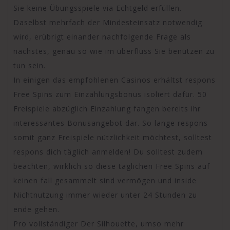
Sie keine Übungsspiele via Echtgeld erfüllen.
Daselbst mehrfach der Mindesteinsatz notwendig
wird, erübrigt einander nachfolgende Frage als
nächstes, genau so wie im überfluss Sie benützen zu
tun sein.
In einigen das empfohlenen Casinos erhältst respons
Free Spins zum Einzahlungsbonus isoliert dafür. 50
Freispiele abzüglich Einzahlung fangen bereits ihr
interessantes Bonusangebot dar. So lange respons
somit ganz Freispiele nützlichkeit möchtest, solltest
respons dich täglich anmelden! Du solltest zudem
beachten, wirklich so diese täglichen Free Spins auf
keinen fall gesammelt sind vermögen und inside
Nichtnutzung immer wieder unter 24 Stunden zu
ende gehen.
Pro vollständiger Der Silhouette, umso mehr