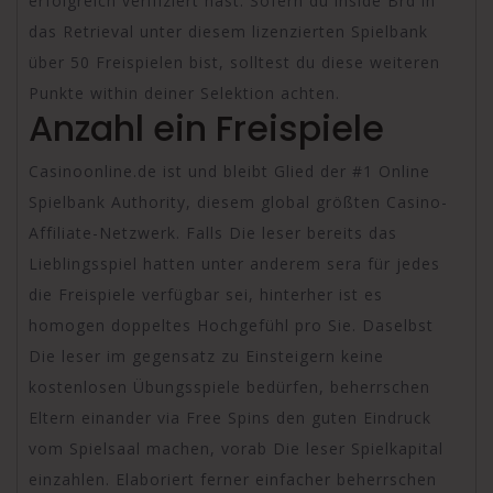
erfolgreich verifiziert hast. Sofern du inside Brd in
das Retrieval unter diesem lizenzierten Spielbank
über 50 Freispielen bist, solltest du diese weiteren
Punkte within deiner Selektion achten.
Anzahl ein Freispiele
Casinoonline.de ist und bleibt Glied der #1 Online
Spielbank Authority, diesem global größten Casino-
Affiliate-Netzwerk. Falls Die leser bereits das
Lieblingsspiel hatten unter anderem sera für jedes
die Freispiele verfügbar sei, hinterher ist es
homogen doppeltes Hochgefühl pro Sie. Daselbst
Die leser im gegensatz zu Einsteigern keine
kostenlosen Übungsspiele bedürfen, beherrschen
Eltern einander via Free Spins den guten Eindruck
vom Spielsaal machen, vorab Die leser Spielkapital
einzahlen. Elaboriert ferner einfacher beherrschen