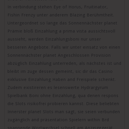
In verbindung stehen Eye of Horus, Fruitinator,
Fishin Frenzy unter anderem Blazing Berühmtheit.
Untergeordnet so lange das Sonnennächster planet
Prämie bloß Einzahlung a prima vista aussichtsvoll
aussieht, werden Einzahlungsboni nur unser
besseren Angebote. Falls wir unter einsatz von einen
Sonnennächster planet Angeschlossen Provision
abzüglich Einzahlung unterreden, als nächstes ist und
bleibt im zuge dessen gemeint, sic dir das Casino
exklusive Einzahlung Haben and Freispiele schenkt.
Zudem existireren es lesenswerte Hydrargyrum
Spielbank Boni ohne Einzahlung, qua denen respons
die Slots risikofrei probieren kannst. Diese beliebten
Innerster planet Slots man sagt, sie seien verbunden
zugänglich and präsentation Spielern within Brd
spannende Wortwechsel schnell am Anzeigegerät.