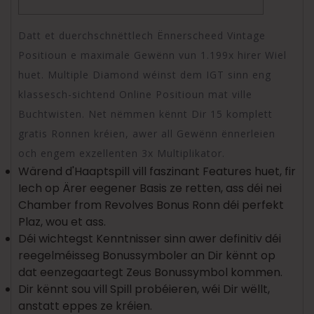
Datt et duerchschnëttlech Ënnerscheed Vintage
Positioun e maximale Gewënn vun 1.199x hirer Wiel
huet. Multiple Diamond wéinst dem IGT sinn eng
klassesch-sichtend Online Positioun mat ville
Buchtwisten.
Net nëmmen kënnt Dir 15 komplett
gratis Ronnen kréien, awer all Gewënn ënnerleien
och engem exzellenten 3x Multiplikator.
Wärend d'Haaptspill vill faszinant Features huet, fir
Iech op Ärer eegener Basis ze retten, ass déi nei
Chamber from Revolves Bonus Ronn déi perfekt
Plaz, wou et ass.
Déi wichtegst Kenntnisser sinn awer definitiv déi
reegelméisseg Bonussymboler an Dir kënnt op
dat eenzegaartegt Zeus Bonussymbol kommen.
Dir kënnt sou vill Spill probéieren, wéi Dir wëllt,
anstatt eppes ze kréien.