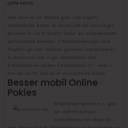
spille kënnt.
Mee wann et ëm Wetten geet, mat engem
zousätzleche Bonus ze setzen (vill méi bevorzugt),
da kënnt Dir op 8.100.000 Dollar am erfuerderleche
Spillzoustand waarden. D'Wettfuerderungen (och
Playthrough oder Rollover genannt) multiplizéieren
Är Bonuszuel mat enger bestëmmter Zuel.
D'Wettkriterien decken d'Konditioune of – awer si
sinn déi éischt Zuel an all zousätzleche Bonus.
Besser mobil Online
Pokies
Mobilfunkprogrammer si ganz
rar, well d'Casinoen
normalerweis net desperat
sinn, grouss Sue fir d'Entwécklung ze investéieren an