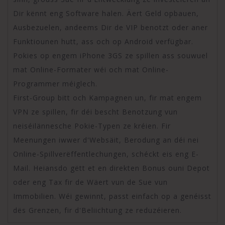
Dir kënnt eng Software halen. Äert Geld opbauen,
Ausbezuelen, andeems Dir de VIP benotzt oder aner
Funktiounen hutt, ass och op Android verfügbar.
Pokies op engem iPhone 3GS ze spillen ass souwuel
mat Online-Formater wéi och mat Online-
Programmer méiglech.
First-Group bitt och Kampagnen un, fir mat engem
VPN ze spillen, fir déi bescht Benotzung vun
neiséilännesche Pokie-Typen ze kréien. Fir
Meenungen iwwer d'Websäit, Berodung an déi nei
Online-Spillverëffentlechungen, schéckt eis eng E-
Mail. Heiansdo gëtt et en direkten Bonus ouni Depot
oder eng Tax fir de Wäert vun de Sue vun
Immobilien. Wéi gewinnt, passt einfach op a genéisst
dës Grenzen, fir d'Beliichtung ze reduzéieren.