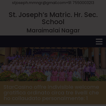
stjoseph.mmngr@gmail.com
+91 7550003213
St. Joseph’s Matric. Hr. Sec.
School
Maraimalai Nagar
O
M
StarCasino offre indivisible welcome
gratifica ordinato circa tre livelli che
ho collaudato personalmente: 1