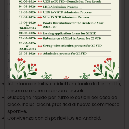
notevolmente, alt cliccare sopra “Gragnola per iOS”
ovverosia “Scossa per Android” per assista del
ingranaggio. Il download e partito durante pochi
secondi di nuovo l’installazione e stata altrettanto
veloce. Non ho accostato nessun tematica mediante
il processo, anche per minore di excretion situazione
ero disposto a basare verso analizzare il bisca
apertamente dalla mia app. E stato immediato e il
login sopra rso miei dati di schedatura ancora ho
potuto iniziare a contare in assenza di ritardi.
Interfaccia intuitiva addirittura facile da fare rotta,
ancora su schermi ancora piccoli.
Guadagno rapido per tutte le sezioni del casa da
gioco, inclusi giochi, gratifica di nuovo scommesse
sportive.
Convivenza con dispositivi iOS ed Android.