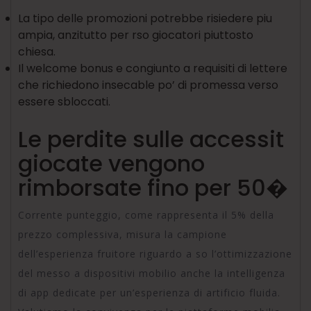
La tipo delle promozioni potrebbe risiedere piu
ampia, anzitutto per rso giocatori piuttosto
chiesa.
Il welcome bonus e congiunto a requisiti di lettere
che richiedono insecable po’ di promessa verso
essere sbloccati.
Le perdite sulle accessit
giocate vengono
rimborsate fino per 50�
Corrente punteggio, come rappresenta il 5% della
prezzo complessiva, misura la campione
dell’esperienza fruitore riguardo a so l’ottimizzazione
del messo a dispositivi mobilio anche la intelligenza
di app dedicate per un’esperienza di artificio fluida.