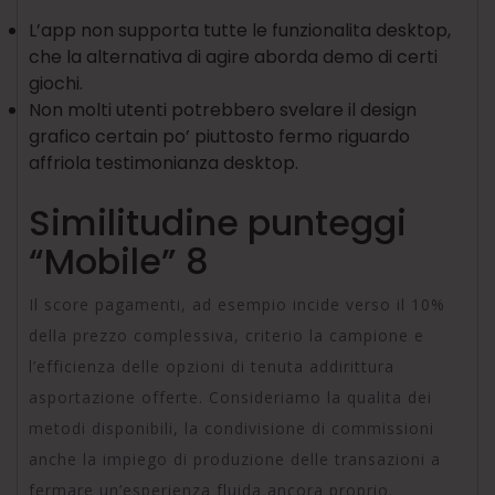
L’app non supporta tutte le funzionalita desktop,
che la alternativa di agire aborda demo di certi
giochi.
Non molti utenti potrebbero svelare il design
grafico certain po’ piuttosto fermo riguardo
affriola testimonianza desktop.
Similitudine punteggi
“Mobile” 8
Il score pagamenti, ad esempio incide verso il 10%
della prezzo complessiva, criterio la campione e
l’efficienza delle opzioni di tenuta addirittura
asportazione offerte. Consideriamo la qualita dei
metodi disponibili, la condivisione di commissioni
anche la impiego di produzione delle transazioni a
fermare un’esperienza fluida ancora proprio.