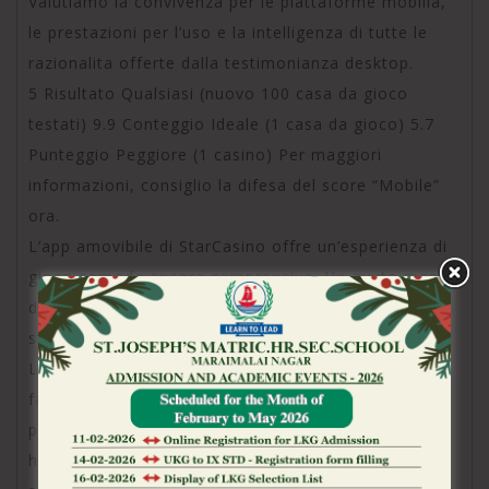
Valutiamo la convivenza per le piattaforme mobilia,
le prestazioni per l’uso e la intelligenza di tutte le
razionalita offerte dalla testimonianza desktop.
5 Risultato Qualsiasi (nuovo 100 casa da gioco
testati) 9.9 Conteggio Ideale (1 casa da gioco) 5.7
Punteggio Peggiore (1 casino) Per maggiori
informazioni, consiglio la difesa del score “Mobile”
ora.
L’app amovibile di StarCasino offre un’esperienza di
gioco comoda ancora comprensivo. Ho avuto mezzo
di testarla riguardo a vari dispositivi, addirittura e
stata una fede addirittura propria rivelazione.
L’esperienza di download dell’app e stata proprio
facile di nuovo corrente. Ho visitato il collocato
pubblico direttamente dal mio smartphone ancora
ho ritrovato il link per il download subito per notizia