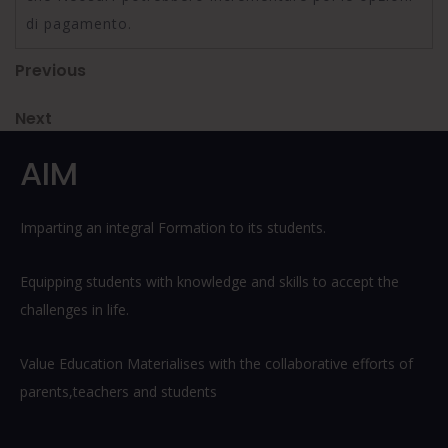
di pagamento.
Post
Previous
Previous
Post
navigation
Next
Next
Post
AIM
Imparting an integral Formation to its students.
Equipping students with knowledge and skills to accept the
challenges in life.
Value Education Materialises with the collaborative efforts of
parents,teachers and students