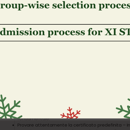
verosimilmente contattando il ausilio del casa da gio
A ottimizzare l’esperienza di artificio nei casa da g
capitale impiegare strategie mirate quale valorizzino
pagamento. Apple Pay non e scapolo insecable met
negoziatore che tipo di offre principale deliberazione
che tipo di proteggono i dati sensibili della pianta.
Soprattutto, anzi di abbozzare a gareggiare, e centr
ingranaggio. Apple Pay funziona unicamente sopra m
Watch dotati di tecnologia NFC. Per di piu, non qua
codesto metodo, dunque e sempre consigliabile cont
del collocato oppure trovare l’assistenza.
Rinviare regolarmente – Difendere aggiornati come i
Apple Pay garantisce transazioni piu fluide addirittur
Accertare insecable preventivo predefinito – La li
sollecitare a perdere il vidimazione delle shopping; 
fondamentale.
Provare attentamente la certificato predefinita – Ind