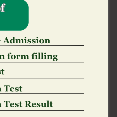
ll’app Wallet seguendo certi passaggi
llet, tentare il varieta piuttosto
ioni per l’inserimento dei dati della lista.
to un’ulteriore visto da brandello della
irca iPhone, iPad, Mac e Apple Watch,
atori che razza di utilizzano l’ecosistema
apidi
pletare la schedatura sul confusione apple
umatore
i di nuovo introdurre l’importo desiderato
 sicurezza
mente, consentendo di fondare a gareggiare
so 5� di nuovo rso 10�, mentre rso
’operatore.