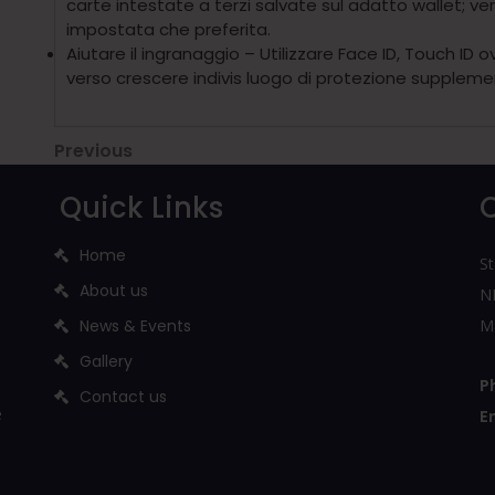
carte intestate a terzi salvate sul adatto wallet; ve
impostata che preferita.
Aiutare il ingranaggio – Utilizzare Face ID, Touch ID 
verso crescere indivis luogo di protezione supplemen
Post
Previous
Previous
Post
navigation
Quick Links
Home
St
About us
NH
News & Events
M
Gallery
P
Contact us
e
E