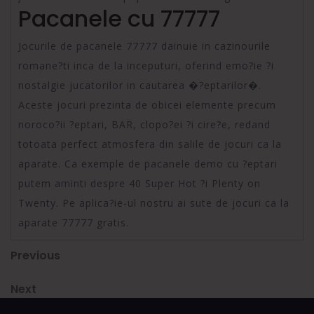
Pacanele cu 77777
Jocurile de pacanele 77777 dainuie in cazinourile
romane?ti inca de la inceputuri, oferind emo?ie ?i
nostalgie jucatorilor in cautarea �?eptarilor�.
Aceste jocuri prezinta de obicei elemente precum
noroco?ii ?eptari, BAR, clopo?ei ?i cire?e, redand
totoata perfect atmosfera din salile de jocuri ca la
aparate. Ca exemple de pacanele demo cu ?eptari
putem aminti despre 40 Super Hot ?i Plenty on
Twenty. Pe aplica?ie-ul nostru ai sute de jocuri ca la
aparate 77777 gratis.
Post
Previous
Previous
Post
navigation
Next
Next
Post