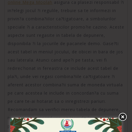
online Mega Moolah
asigura ca plasezi responsabil ?i
in?elegi jocul ?i regulile, trebuie sa te informezi in
privin?a combina?iilor ca?tigatoare, a simbolurilor
speciale ?i a caracteristicilor promo?ie cazino. Aceste
aspecte sunt regasite in tabela de depunere,
disponibila ?i la jocurile de pacanele demo. Gase?ti
acest tabel in meniul jocului, de obicei in bara de jos
sau laterala. Atunci cand ape?i pe tasta, vei fi
redirec?ionat in fereastra ce include acest tabel de
pla?i, unde vei regasi combina?iile ca?tigatoare ?i
aferent acestor combina?ii suma de moneda virtuala
pe care acestea le include in concordan?a cu suma
pe care te-ai hotarat sa o inregistrezi pariuri.
Recomandam sa verifici mereu tabela de depunere,
mai ales atunci cand vrei sa treci de la jocurile de
pacanele pe degeaba la cele pe fonduri reali.