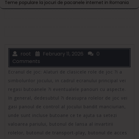
Teme populare la jocuri de pacanele internet in Romania
root
February 11, 2026
0
Comments
Ecranul de joc: Alaturi de clasicele role de joc ?i a
simbolurilor jocului, in cadrul ecranului principal vei
regasi butoanele ?i eventualele panouri cu aspecte.
In general, dedesubtul ?i deasupra rolelor de joc vei
gasi panoul de control al jocului bandit manciurian,
unde sunt incluse butoane ce te ajuta sa setezi
valoarea pariului, butonul de lansa al invartirii
rolelor, butonul de transport-play, butonul de acces