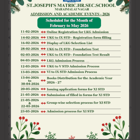
Debuta jocul: Acum ca e?ti informat asupra sumei pe
care e?ti hotarat sa o plasezi ?i asupra sumelor pe
care le po?i domina, e?ti pregatit sa pui rolele de joc
in mi?care. Simpla apasare a butonulu �Start� sau
�Spin� va determina rotirea acestor role ?i
inceperea jocului. Multe pacanele re?ea au un iconi?a
numit �Joc Automat� sau �Auto-Play�, folosind
care ai voie selecta un numar de jocuri rotative ce
vor fi jucate automat cu suma pe care ai ales-o.
Colecteaza ca?tiguri: Atunci cand prinzi una sau mai
multe combina?ii ca?tigatoare, vei fi recompensat cu
un prada. Valoarea ca?tigului este real time propor?
ionala cu numarul de simboluri ce au aparut pe rolele
de joc ?i cu suma pariata. Ca?tigul se va calcula
automat ?i i?i va fi transferat instant in balan?a
contului de concurent. Daca mizezi pacanele gratis,