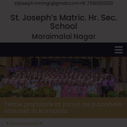
stjoseph.mmngr@gmail.com
+91 7550003213
St. Joseph’s Matric. Hr. Sec.
School
Maraimalai Nagar
O
M
Teme populare la jocuri de pacanele
internet in Romania
>
Uncategorized
>