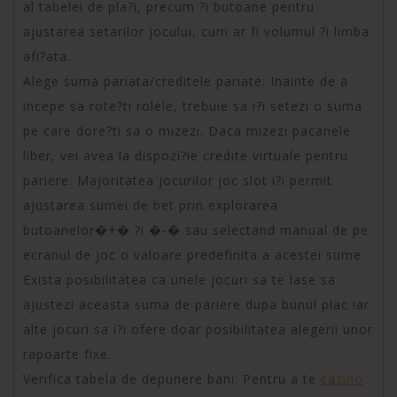
al tabelei de pla?i, precum ?i butoane pentru
ajustarea setarilor jocului, cum ar fi volumul ?i limba
afi?ata.
Alege suma pariata/creditele pariate: Inainte de a
incepe sa rote?ti rolele, trebuie sa i?i setezi o suma
pe care dore?ti sa o mizezi. Daca mizezi pacanele
liber, vei avea la dispozi?ie credite virtuale pentru
pariere. Majoritatea jocurilor joc slot i?i permit
ajustarea sumei de bet prin explorarea
butoanelor�+� ?i �-� sau selectand manual de pe
ecranul de joc o valoare predefinita a acestei sume.
Exista posibilitatea ca unele jocuri sa te lase sa
ajustezi aceasta suma de pariere dupa bunul plac iar
alte jocuri sa i?i ofere doar posibilitatea alegerii unor
rapoarte fixe.
Verifica tabela de depunere bani: Pentru a te
cazino