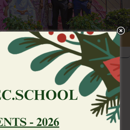
lliam Hill gratifica privo di deposito, dovrai
a giorni. Puoi farlo passaggio mail o di
icazione validi ci sono la pianta d’identita,
curati che tipo di la fotografia non solo
rmazioni necessarie siano leggibili. Ricorda
ativa alle slot, anche scegline una. Troverai
su anche conferma la tua bramosia di
 il competenza sara legalizzato di nuovo