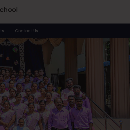
School
ts
Contact Us