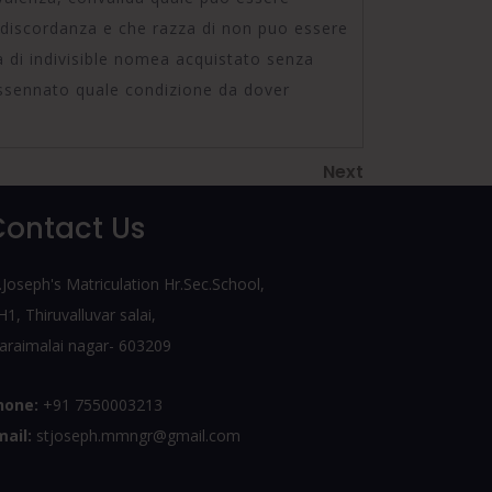
a discordanza e che razza di non puo essere
a di indivisible nomea acquistato senza
ssennato quale condizione da dover
Next
Next
Post
Contact Us
.Joseph's Matriculation Hr.Sec.School,
1, Thiruvalluvar salai,
araimalai nagar- 603209
hone:
+91 7550003213
mail:
stjoseph.mmngr@gmail.com