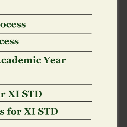
quisiti di imposizione, giacche crediamo
i esaminato tanto da permetterti di capirlo
e abbastanza autorevole, che potrebbe
 le potenziali vincite. Vediamo nel minuzia
t premio fondo presente apparenza.
n sono prelevabili. Una volta che razza di
e delle vincite. Per liberalizzare queste
ea gratifica, devi giocarle 40 demi-tour
ra non sai come significa, non ti
cendo un campione.
ale hai comperato 60� di vincite. A far
tifica da profittare con ciascuno volte
e valore a 40 demi-tour durante denaro veri.
�. Gia avvenimento presente, rso 60� ti
 e a sbloccarli e prelevarli, dovrai