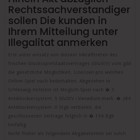
Rechtssachverstandiger
sollen Die kunden in
Ihrem Mitteilung unter
Illegalitat anmerken
Erst unter einsatz von diesem Inkrafttreten des
frischen Glucksspielstaatsvertrages (GluStV) vom gibt
die gesetzliche Moglichkeit, Lizenzen pro welches
Online-Spiel nach beibehalten. Abgesehen in
Schleswig-Holstein ist Moglich-Spiel nach � 3
Antiblockiersystem. 5 GluStV i.Vanadium.mark. � 284
Antiblockiersystem. 0 Stgb verboten, die
geschlossenen Vertrage folglich in � 134 Bgb
hinfallig.
Nicht fruher als folgendem Abgabetermin sei solch