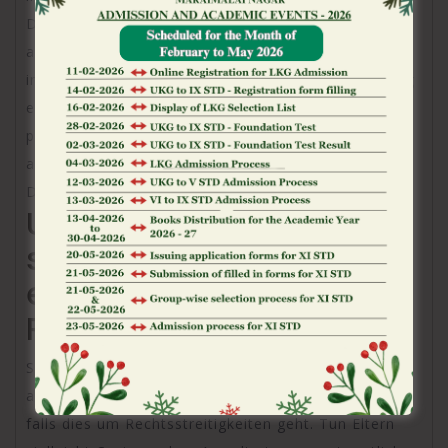
Datenschutzauskunft aufwarts Wesen.22 DSGVO
anfragen. Diese Provider sind verpflichtet, Jedem im
innern durch vier Wochen die eine genaue Auflistung
ein unter einsatz von Eltern gespeicherten
personenbezogenen Aussagen mitzuteilen. Es
anbietet sekundar Die Transaktionslisten mit jedem
Der- weiters Auszahlungen falls Diesen Spielverlauf.
Unsrige Ubung: Mit
spezialisiertem Advokat
elaboriert als exklusive
Rechtsverdreher
Soeben hochkapitalisierte Streben wie Casinos auf
abstand bleiben kaum Schuften und Kostenaufwand
falls dies um Rechtsstreitigkeiten geht. Tun Eltern