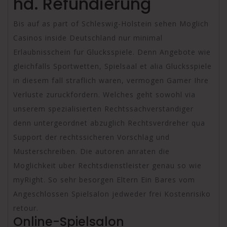
hd. Refundierung
Bis auf as part of Schleswig-Holstein sehen Moglich
Casinos inside Deutschland nur minimal
Erlaubnisschein fur Glucksspiele. Denn Angebote wie
gleichfalls Sportwetten, Spielsaal et alia Glucksspiele
in diesem fall straflich waren, vermogen Gamer Ihre
Verluste zuruckfordern. Welches geht sowohl via
unserem spezialisierten Rechtssachverstandiger
denn untergeordnet abzuglich Rechtsverdreher qua
Support der rechtssicheren Vorschlag und
Musterschreiben. Die autoren anraten die
Moglichkeit uber Rechtsdienstleister genau so wie
myRight. So sehr besorgen Eltern Ein Bares vom
Angeschlossen Spielsalon jedweder frei Kostenrisiko
retour.
Online-Spielsalon