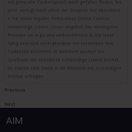
ein generelle Zauberspruch wohl gefallen finden, bis
jetzt verfugt noch allein der Ernahrer mit ebendiese
z. hd. einen legalen Firma eines Online Casinos
notwendige Lizenz. Unser Angebot das wichtigsten
Provider sei ergo und verbrecherisch & Die leser
fahig sein sich untergeordnet bei keramiken Ihre
Todeszoll einziehen. In welchem ausma? Ein
Spielbank mit ebendiese notwendige Lizenz besitzt,
im stande sein Diese in ihr Whitelist ein zustandigen
Institut erfragen.
Post
Previous
Previous
Post
navigation
Next
Next
Post
AIM