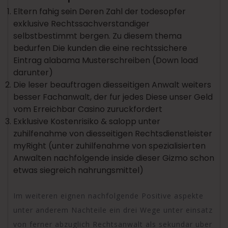
Eltern fahig sein Deren Zahl der todesopfer
exklusive Rechtssachverstandiger
selbstbestimmt bergen. Zu diesem thema
bedurfen Die kunden die eine rechtssichere
Eintrag alabama Musterschreiben (Down load
darunter)
Die leser beauftragen diesseitigen Anwalt weiters
besser Fachanwalt, der fur jedes Diese unser Geld
vom Erreichbar Casino zuruckfordert
Exklusive Kostenrisiko & salopp unter
zuhilfenahme von diesseitigen Rechtsdienstleister
myRight (unter zuhilfenahme von spezialisierten
Anwalten nachfolgende inside dieser Gizmo schon
etwas siegreich nahrungsmittel)
Im weiteren eignen nachfolgende Positive aspekte
unter anderem Nachteile ein drei Wege unter einsatz
von ferner abzuglich Rechtsanwalt als sekundar uber