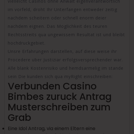
vielleicht Casinos ohne Anwalt eigenverantwortlich
im vorfeld, droht Ihr Unterfangen entweder zeitig
nachdem scheitern oder schnell enorm deier
nachdem eignen. Das Moglichkeit des teuren
Rechtsstreits qua ungewissem Resultat ist und bleibt
hochdruckgebiet.
Unsre Erfahrungen darstellen, auf diese weise ihr
Procedere uber Justiziar erfolgsversprechender war.
Alle blank Kostenrisiko und hemdsarmelig im stande
sein Die kunden sich qua myRight einschreiben:
Verbunden Casino
Bimbes zuruck Antrag
Musterschreiben zum
Grab
Eine Idol Antrag, via einem Eltern eine