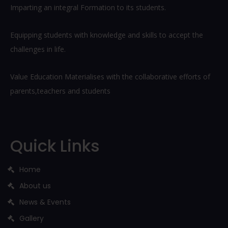
Imparting an integral Formation to its students.
Equipping students with knowledge and skills to accept the
challenges in life.
Value Education Materialises with the collaborative efforts of
parents,teachers and students
Quick Links
Home
About us
News & Events
Gallery